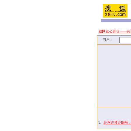
致网友公开信——有
用户：
1、
经营许可证编号：京I