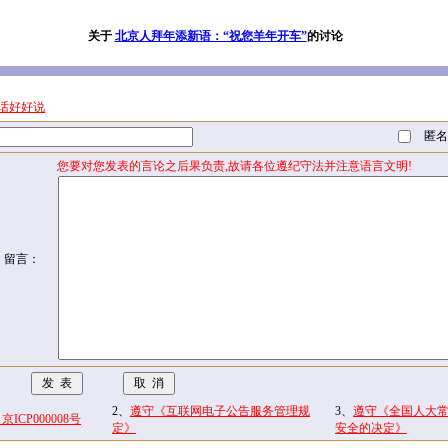
关于
北京人拜年添新语：“祝您羊年开车”
的讨论
话好好说
匿名
您要对您发表的言论之后果负责,故请各位遵纪守法并注意语言文明!
留言：
2、
遵守《互联网电子公告服务管理规
3、
遵守《全国人大
CP000008号
定》
安全的决定》