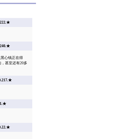
222.★
240.★
数黑心钱正在得
，甚至还有20多
.217.★
1.★
.22.★