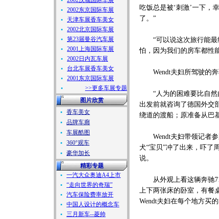
2002汉城国际车展
吃饭总是被‘刺激’一下，
2002东京国际车展
了。”
天津车展香车美女
2002北京国际车展
第23届曼谷汽车展
“可以说这次旅行能最终
2001上海国际车展
怕，因为我们的房车都性
2002日内瓦车展
台北车展香车美女
Wendt夫妇所驾驶的奔驰
2001东京国际车展
>>更多车展专题
“人为的困难要比自然的困
图片欣赏
出发前就咨询了德国外交
香车美女
绕道的渡船；原准备从巴
品牌车廊
车展酷图
Wendt夫妇带领记者参
360°观车
犬“宝贝”冲了出来，吓了周
豪华加长
说。
精彩专题
一汽大众奥迪A4上市
从外观上看这辆奔驰711
“走向世界的奇瑞”
上下两张床的卧室，有餐
汽车保险费率放开
Wendt夫妇在每个地方买
中国人设计的概念车
三月新车--菱帅