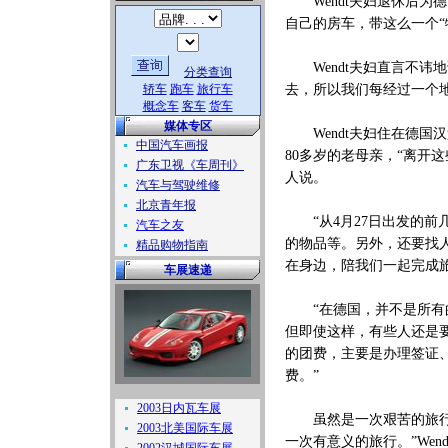
Wendt夫妇退休后为
自己的房车，带这么一个“
Wendt夫妇直言不讳
分类查询
轿车
跑车
旅行车
去，所以我们每经过一个
概念车
客车
货车
媒体专区
Wendt夫妇住在德国
中国汽车画报
80多岁的老母亲，“离开这
广东卫视《车周刊》
人说。
汽车与驾驶维修
北京青年报
“从4月27日出发的前
汽车之友
的物品等。另外，还要找人
精品购物指南
在身边，陪我们一起完成旅
车展速递
“在德国，并不是所有的
但即使这样，有些人还是要
的团费，主要是办理签证
费。”
2003日内瓦车展
虽然是一次艰苦的旅行，
2003北美国际车展
一次有意义的旅行。”We