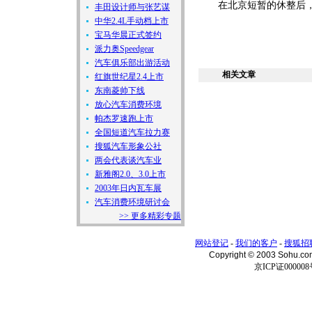
在北京短暂的休整后，We
丰田设计师与张艺谋
中华2.4L手动档上市
宝马华晨正式签约
派力奥Speedgear
汽车俱乐部出游活动
相关文章
红旗世纪星2.4上市
东南菱帅下线
放心汽车消费环境
帕杰罗速跑上市
全国短道汽车拉力赛
搜狐汽车形象公社
两会代表谈汽车业
新雅阁2.0、3.0上市
2003年日内瓦车展
汽车消费环境研讨会
>> 更多精彩专题
网站登记
-
我们的客户
-
搜狐招
Copyright © 2003 Sohu.c
京ICP证000