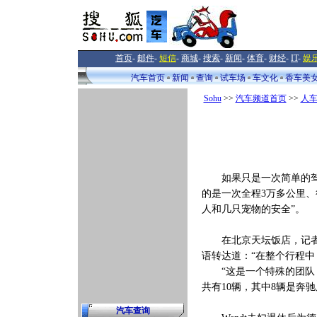
首页
-
邮件
-
短信
-
商城
-
搜索
-
新闻
-
体育
-
财经
-
IT
-
娱
汽车首页
新闻
查询
试车场
车文化
香车美
Sohu
>>
汽车频道首页
>>
人
如果只是一次简单的驾房车旅
的是一次全程3万多公里、
人和几只宠物的安全”。
在北京天坛饭店，记者见
语转达道：“在整个行程中
“这是一个特殊的团队，
共有10辆，其中8辆是奔驰
汽车查询