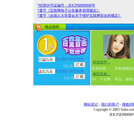
*经营许可证编号：京ICP00000008号
*遵守《互联网电子公告服务管理规定》
*遵守《全国人大常委会关于维护互联网安全的规定》
怀
旧
风暴
黑白图片单音铃声
·
和弦铃声：
4元/月
原来的我
挥着翅膀的
迷
彩
风暴
彩色图片和弦铃声
·
疯狂音效：
8元/月
On…个头啊
翠花，接电
网站登记
-
我们的客户
-
搜狐招
Copyright © 2003 Sohu.c
京ICP证000