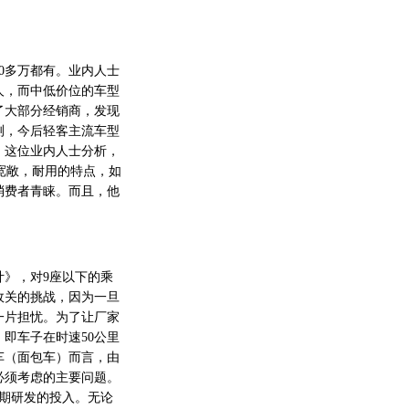
0多万都有。业内人士
人，而中低价位的车型
了大部分经销商，发现
测，今后轻客主流车型
，这位业内人士分析，
宽敞，耐用的特点，如
消费者青睐。而且，他
计》，对9座以下的乘
攸关的挑战，因为一旦
一片担忧。为了让厂家
即车子在时速50公里
车（面包车）而言，由
必须考虑的主要问题。
期研发的投入。无论