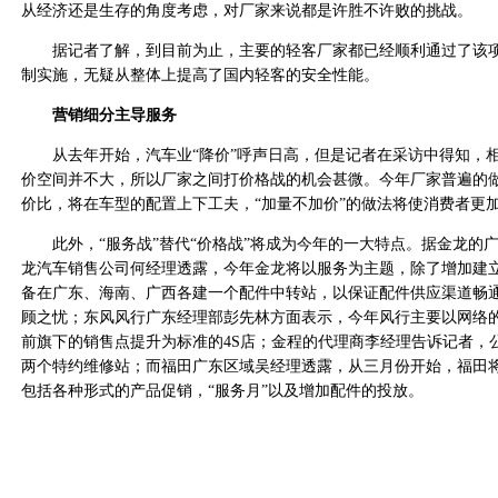
从经济还是生存的角度考虑，对厂家来说都是许胜不许败的挑战。
据记者了解，到目前为止，主要的轻客厂家都已经顺利通过了该项
制实施，无疑从整体上提高了国内轻客的安全性能。
营销细分主导服务
从去年开始，汽车业“降价”呼声日高，但是记者在采访中得知，
价空间并不大，所以厂家之间打价格战的机会甚微。今年厂家普遍的
价比，将在车型的配置上下工夫，“加量不加价”的做法将使消费者更
此外，“服务战”替代“价格战”将成为今年的一大特点。据金龙的
龙汽车销售公司何经理透露，今年金龙将以服务为主题，除了增加建
备在广东、海南、广西各建一个配件中转站，以保证配件供应渠道畅
顾之忧；东风风行广东经理部彭先林方面表示，今年风行主要以网络
前旗下的销售点提升为标准的4S店；金程的代理商李经理告诉记者，
两个特约维修站；而福田广东区域吴经理透露，从三月份开始，福田
包括各种形式的产品促销，“服务月”以及增加配件的投放。