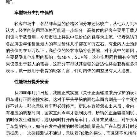
地”。
车型细分主打中低档
轻客市场中，各品牌车型的价格区间分布还比较广，从七八万到2
认为，轻客的使用群体将可能进一步细分：高价位的轻客主要用于载
则偏向于载货用，今后市场上将以中低价位的轻客为主流。记者采访
各品牌去年销售量最大的车型价格几乎都在10万左右。有业内人士预
的价位将在13万以下，高价位的轻客市场将会萎缩。对于其中的原因
主要是受其他车型的影响，如MPV，SUV等，这些车型同样拥有空间
果仅仅出于载人的需要，这部分车型以其更强的舒适性将会获得更多
表示，就一般用于载货的轻客而言，针对内饰的调整没有太大必要。
性能细分提升安全
从2000年1月1日起，我国正式实施《关于正面碰撞乘员保护的设
用车进行正面碰撞实验。这对于平头平脑的面包车而言则是一个生死
碰不过去，那么意味着车型必须停产。所以在政策颁布出来后，业内
有相应的调整时间，国家直到今年才强制执行。所谓的正面碰撞测试，
的时候发生碰撞时，必须同时打开两扇车门，以备乘员逃生。对平头
于车型的特点，如何在发生碰撞的时候卸掉能量是车厂在车型设计时
另据悉，一次碰撞测试不通过，意味着7位数的损失，而且还不包括前