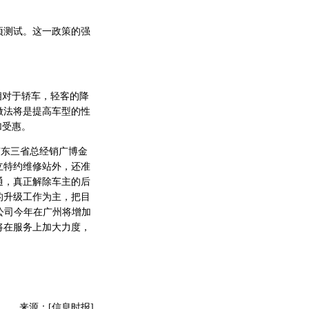
测试。这一政策的强
相对于轿车，轻客的降
做法将是提高车型的性
加受惠。
广东三省总经销广博金
立特约维修站外，还准
通，真正解除车主的后
的升级工作为主，把目
公司今年在广州将增加
将在服务上加大力度，
来源：[信息时报]