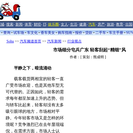
商城
-
搜索
-
新闻
-
体育
-
财经
-
IT
-
娱乐圈
-
女人
-
生活
-
健康
-
汽车
-
房产
-
旅游
-
教育
-
出国
闻
查询
试车场
车文化
香车美女
购车指南
报价
贷款
二手车
车主手册
SU
Sohu
>>
汽车频道首页
>>
汽车新闻
>>
行业视点
市场细分屯兵广东 轻客刮起“精细”风
作者：[ 策划：熊成明 ]
平静之下，暗流涌动
载客载货两相宜的轻客一直
广受市场欢迎，也是其他车型无
可代替的。正因如此，轻客的需
求每年都呈加速上升的态势。但
与轿车比起来，轻客却没有太多
吸引眼球的地方，市场相对平
静。今年轻客市场又是怎样的环
境呢？竞争激烈已在去年显现端
倪，在需求方面，市场人士认