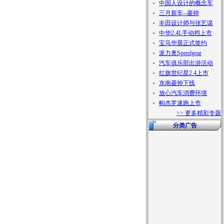
中国人设计的概念车
三月新车--菱帅
丰田设计师与张艺谋
中华2.4L手动档上市
宝马华晨正式签约
派力奥Speedgear
汽车俱乐部出游活动
红旗世纪星2.4上市
东南菱帅下线
放心汽车消费环境
帕杰罗速跑上市
>> 更多精彩专题
分类广告