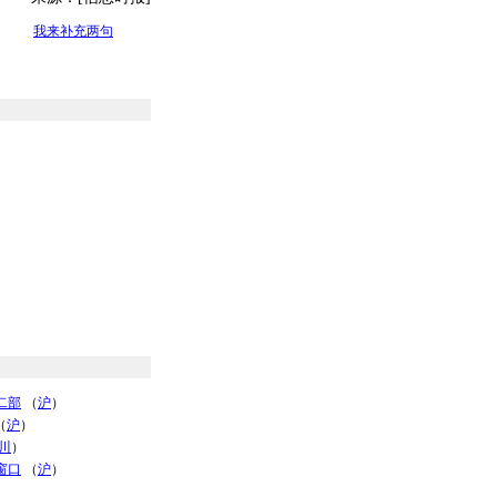
我来补充两句
二部
（
沪
）
（
沪
）
川
）
窗口
（
沪
）