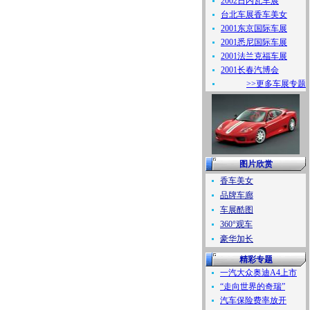
2002日内瓦车展
台北车展香车美女
2001东京国际车展
2001悉尼国际车展
2001法兰克福车展
2001长春汽博会
>>更多车展专题
图片欣赏
香车美女
品牌车廊
车展酷图
360°观车
豪华加长
精彩专题
一汽大众奥迪A4上市
“走向世界的奇瑞”
汽车保险费率放开