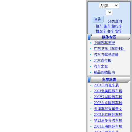
分类查询
轿车
跑车
旅行车
概念车
客车
货车
媒体专区
中国汽车画报
广东卫视《车周刊》
汽车与驾驶维修
北京青年报
汽车之友
精品购物指南
车展速递
2003日内瓦车展
2003北美国际车展
2002汉城国际车展
2002东京国际车展
天津车展香车美女
2002北京国际车展
第23届曼谷汽车展
2001上海国际车展