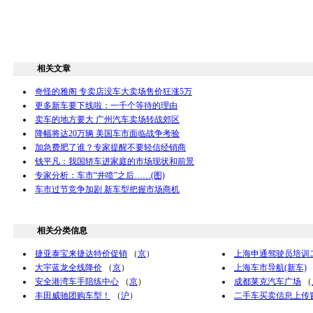
相关文章
奇怪的雅阁 专卖店没车大卖场售价狂涨5万
更多新车要下线啦：一千个等待的理由
卖车的地方要大 广州汽车卖场转战郊区
降幅将达20万辆 美国车市面临战争考验
加急费肥了谁？专家提醒不要轻信经销商
钱平凡：我国轿车进家庭的市场现状和前景
专家分析：车市“井喷”之后……(图)
车市过节竞争加剧 新车型把握市场商机
相关分类信息
捷亚泰宝来捷达特价促销
（
京
）
上海申通驾驶员培训
大宇蓝龙全线降价
（
京
）
上海车市导航(新车)
安全港湾车手陪练中心
（
京
）
成都莱克汽车广场
（
丰田威驰团购车型！
（
沪
）
二手车买卖信息上传