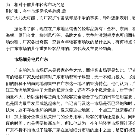
为，相对于前几年轻客市场的急
剧扩张，今年市场需求将趋缓,需
求扩大几无可能，而厂家扩军备战却是不争的事实，种种迹象表明，
据记者了解，现在在广东地区销售的轻客品牌有：金杯、东南、福
海狮、厦门金龙、柳州风行等。品牌之多，竞争的激烈程度也可想而
场份额，厂家各出奇谋，究竟今年轻客市场吹的是什么风，有何特点
于广东市场的几个重要轻客品牌的厂方代表及主要经销商。
市场细分屯兵广东
广东的汽车市场历来是兵家必争之地，而轻客市场更是如此。记者
有的轻客厂家及经销商对广东市场都寄予厚望，无一不倾力投入、尽
们的解释不约而同地都集中在广东这一地区的经济特点。他们认为，
江三角洲地区集中了大量的私营企业，还有不少小私营业主，对于他
物量不大，所以这种客货两用的轻客完全吻合了他们的日常使用需要
也是国内最早发展成熟起来的。当记者问及这一市场是否已经饱和时
认为，这不存在饱和的问题，像东莞这些地区，一个加工厂就需要好
用，加上部分企事业机关部门的公务用车，轻客的市场还是很大。同
废的时间，也是需要换新车的。所以他认为，今年的轻客市场预计还
广东不折不扣地成了轻客厂家在区域细分市场的重中之重，是它们视若