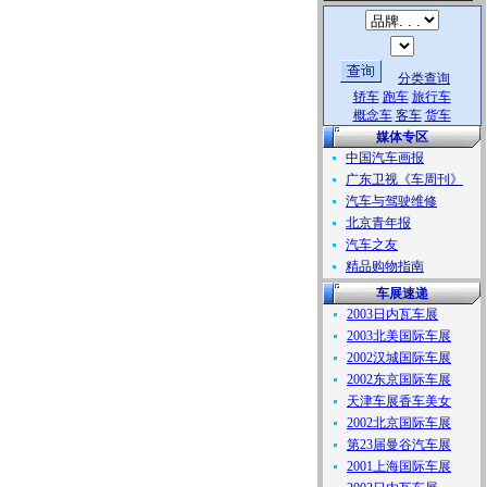
分类查询
轿车
跑车
旅行车
概念车
客车
货车
媒体专区
中国汽车画报
广东卫视《车周刊》
汽车与驾驶维修
北京青年报
汽车之友
精品购物指南
车展速递
2003日内瓦车展
2003北美国际车展
2002汉城国际车展
2002东京国际车展
天津车展香车美女
2002北京国际车展
第23届曼谷汽车展
2001上海国际车展