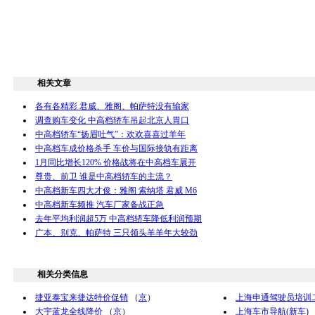
相关文章
各有各精彩 君威、雅阁、帕萨特没有输家
调查购车变化 中高档轿车吊起北京人胃口
中高档轿车“扬眉吐气”：欢欢喜喜过羊年
中高档车成价格杀手 车价与国际接轨有距离
1月同比增长120% 价格战将在中高档车展开
尊贵、前卫 谁是中高档轿车的主流？
中高档新车四大才俊：雅阁 索纳塔 君威 M6
中高档新车频推 汽车厂家备战正急
去年平均利润超5万 中高档轿车降低利润预期
广本、别克、帕萨特 三只领头羊羊年大较劲
相关分类信息
捷亚泰宝来捷达特价促销
（
京
）
上海申通驾驶员培训
大宇蓝龙全线降价
（
京
）
上海车市导航(新车)