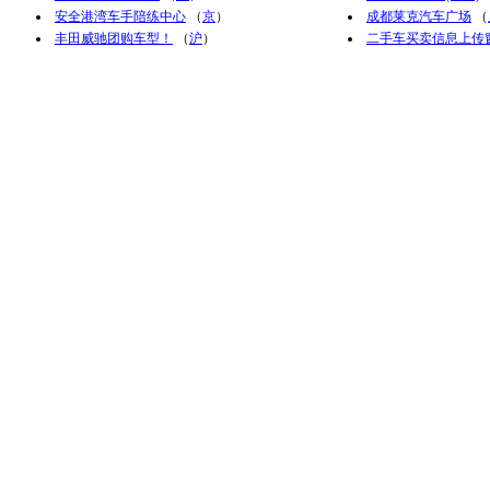
安全港湾车手陪练中心
（
京
）
成都莱克汽车广场
（
丰田威驰团购车型！
（
沪
）
二手车买卖信息上传