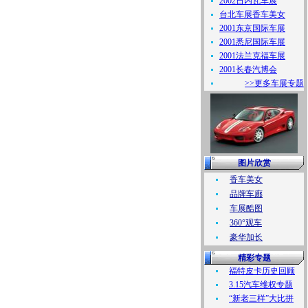
2002日内瓦车展
台北车展香车美女
2001东京国际车展
2001悉尼国际车展
2001法兰克福车展
2001长春汽博会
>>更多车展专题
图片欣赏
香车美女
品牌车廊
车展酷图
360°观车
豪华加长
精彩专题
福特皮卡历史回顾
3.15汽车维权专题
“新老三样”大比拼