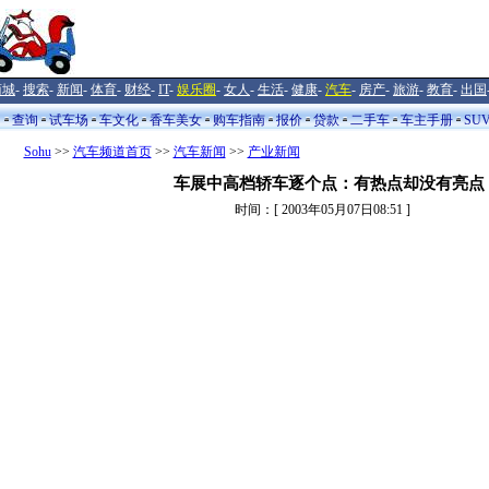
商城
-
搜索
-
新闻
-
体育
-
财经
-
IT
-
娱乐圈
-
女人
-
生活
-
健康
-
汽车
-
房产
-
旅游
-
教育
-
出国
闻
查询
试车场
车文化
香车美女
购车指南
报价
贷款
二手车
车主手册
SU
Sohu
>>
汽车频道首页
>>
汽车新闻
>>
产业新闻
车展中高档轿车逐个点：有热点却没有亮点
时间：[ 2003年05月07日08:51 ]