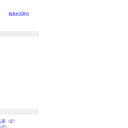
我来补充两句
二部
（
沪
）
（
沪
）