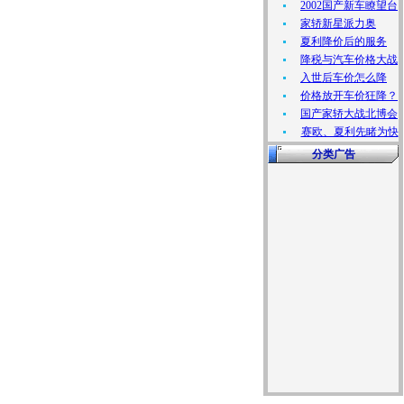
2002国产新车瞭望台
家轿新星派力奥
夏利降价后的服务
降税与汽车价格大战
入世后车价怎么降
价格放开车价狂降？
国产家轿大战北博会
赛欧、夏利先睹为快
分类广告