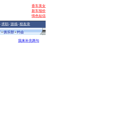
香车美女
新车报价
情色短信
-
求职
-
游戏
-
校友录
V
俱乐部
约会
我来补充两句