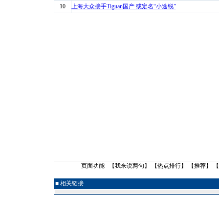
10
上海大众接手Tiguan国产 或定名“小途锐”
页面功能 【
我来说两句
】 【
热点排行
】 【
推荐
】 
■ 相关链接