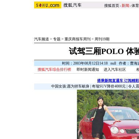
搜狐首页
-
新闻
-
体育
汽车频道
>
专题
>
重庆商报车周刊
>
周刊19期
试驾三厢POLO 体
时间：2003年08月12日14:18 null 作者：曹海
搜狐汽车综合排行榜
即时新闻通知
进入汽车社区
搭乘新闻直通车 订阅精
中国女孩:愿为轿车献身
|
奇瑞SUV降价4000元
|
令人