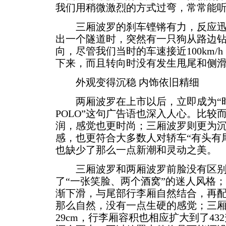
我们用稍微激烈的方式过弯，常常能
三厢波罗的刹车铿锵有力，反应迅速
出一个隧道时，突然有一只狗从路边
向，尽管我们当时的车速接近100km/
下来，而且转向时没有发生甩尾和侧
外观变得沉稳 内饰依旧精细
两厢波罗在上市以后，立即成为“时尚
POLO”这句广告语也深入人心。比较
润，感觉也更时尚；三厢波罗则更为沉
感，也更符合大多数人对轿车“有头有
也缺少了那么一点新潮和灵动之美。
三厢波罗和两厢波罗前脸没有区别
了“一张笑脸、两个酒窝”的迷人风格
渐下滑，与尾部行李厢自然结合，再
那么自然，没有一点生硬的感觉；三
29cm，行李厢容积也相应扩大到了4