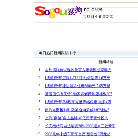
共找到
个相关新闻.
每日热门新闻跟贴排行
新闻标题
1
吉利熊猫路试谍照及官方定装照独家曝光
2
[搜狐行情]迈腾1.8TSI手动舒适降1.6万元
3
[搜狐行情]捷达最多优惠6800元 7.05万起
4
落伍但仍有优势? 独家详解两厢版标致307
5
[搜狐行情]马6现车充足降幅稳定 最多4万
6
南汽名爵推1.8L 疑被迫为荣威1.8T让位?
7
上汽“豪赌”自主品牌 40亿用于硬件投入
8
长安福特马自达增资20% 2008迎来三款新车
9
2008鼠年中级车新车台历 预售价9万元起