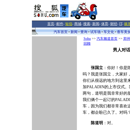
首页
-
邮件
-
短信
-
商城
-
搜索
-
新闻
-
体育
-
财经
-
IT
-
娱
汽车首页
新闻
查询
试车场
车文化
香车美
Sohu
>>
汽车频道首页
>>
郑
回顾
男人对话
张国立
：你好！你是
吗？我是张国立，大家好
你们从很远的地方到这里
加PALADIN的上市仪式
两句，道明是我非常好的
我们俩个一起订的PALAD
车，因为我们都非常喜欢
车，都企盼已久了。对吗
陈道明
：对。