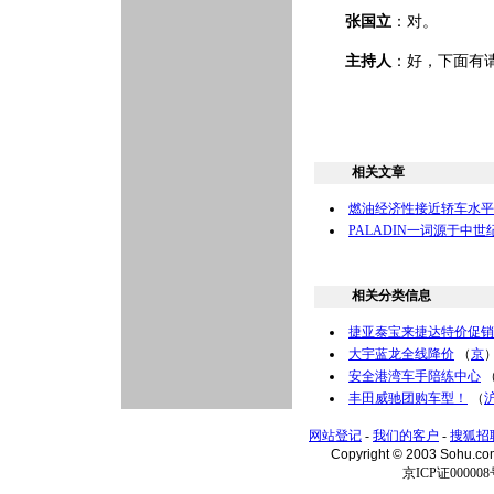
张国立
：对。
主持人
：好，下面有
相关文章
燃油经济性接近轿车水平 -
PALADIN一词源于中
相关分类信息
捷亚泰宝来捷达特价促销
大宇蓝龙全线降价
（
京
安全港湾车手陪练中心
丰田威驰团购车型！
（
网站登记
-
我们的客户
-
搜狐招
Copyright © 2003 Sohu.c
京ICP证000