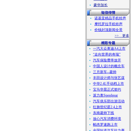
豪华加长
短信传情
诺基亚精品手机铃声
摩托罗拉手机铃声
价钱封顶新闻全景
>> 更多
精彩专题
一汽大众奥迪A4上市
“走向世界的奇瑞”
汽车保险费率放开
中国人设计的概念车
三月新车--菱帅
丰田设计师与张艺谋
中华2.4L手动档上市
宝马华晨正式签约
派力奥Speedgear
汽车俱乐部出游活动
红旗世纪星2.4上市
东南菱帅下线
放心汽车消费环境
帕杰罗速跑上市
全国短道汽车拉力赛