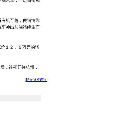
冲洗汽车，一边偷偷观
有机可趁，便悄悄靠
汽车冲出加油站绝尘而
原价１２．８万元的轿
照后，连夜开往杭州，
我来补充两句