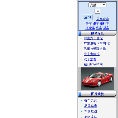
分类查询
轿车
跑车
旅行车
概念车
客车
货车
媒体专区
中国汽车画报
广东卫视《车周刊》
汽车与驾驶维修
北京青年报
汽车之友
精品购物指南
图片欣赏
香车美女
品牌车廊
车展酷图
360°观车