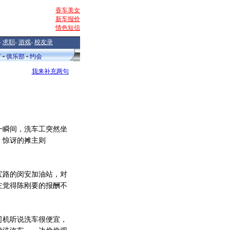
香车美女
新车报价
情色短信
-
求职
-
游戏
-
校友录
V
俱乐部
约会
我来补充两句
瞬间，洗车工突然坐
。惊讶的摊主则
路的闵安加油站，对
主觉得陈刚要的报酬不
机听说洗车很便宜，