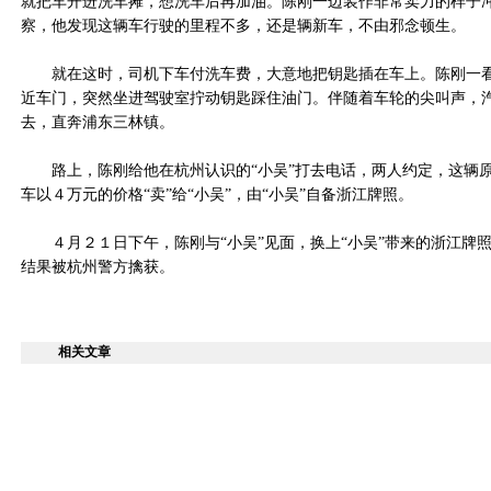
就把车开进洗车摊，想洗车后再加油。陈刚一边装作非常卖力的样子
察，他发现这辆车行驶的里程不多，还是辆新车，不由邪念顿生。
就在这时，司机下车付洗车费，大意地把钥匙插在车上。陈刚一看
近车门，突然坐进驾驶室拧动钥匙踩住油门。伴随着车轮的尖叫声，
去，直奔浦东三林镇。
路上，陈刚给他在杭州认识的“小吴”打去电话，两人约定，这辆
车以４万元的价格“卖”给“小吴”，由“小吴”自备浙江牌照。
４月２１日下午，陈刚与“小吴”见面，换上“小吴”带来的浙江牌
结果被杭州警方擒获。
相关文章