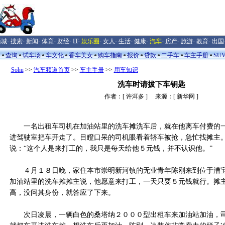
商城
-
搜索
-
新闻
-
体育
-
财经
-
IT
-
娱乐圈
-
女人
-
生活
-
健康
-
汽车
-
房产
-
旅游
-
教育
-
出国
闻
查询
试车场
车文化
香车美女
购车指南
报价
贷款
二手车
车主手册
SU
Sohu
>>
汽车频道首页
>>
车主手册
>>
用车知识
洗车时请拔下车钥匙
作者：[ 许洱多 ] 来源：[ 新华网 ]
一名出租车司机在加油站里的洗车摊洗车后，就在他离车付费的一
进驾驶室把车开走了。目瞪口呆的司机眼看着轿车被抢，急忙找摊主
说：“这个人是来打工的，我只是每天给他５元钱，并不认识他。”
４月１８日晚，家住本市崇明新河镇的无业青年陈刚来到位于漕宝
加油站里的洗车摊摊主说，他愿意来打工，一天只要５元钱就行。摊
高，没问其身份，就答应了下来。
次日凌晨，一辆白色的桑塔纳２０００型出租车来加油站加油，司