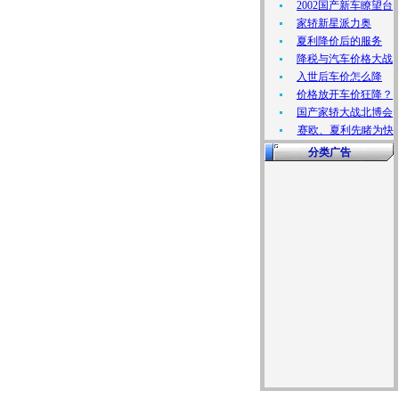
2002国产新车瞭望台
家轿新星派力奥
夏利降价后的服务
降税与汽车价格大战
入世后车价怎么降
价格放开车价狂降？
国产家轿大战北博会
赛欧、夏利先睹为快
分类广告