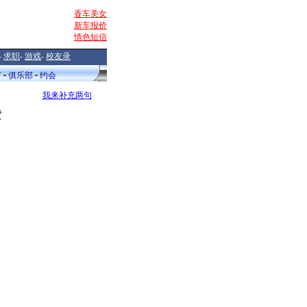
香车美女
新车报价
情色短信
-
求职
-
游戏
-
校友录
V
俱乐部
约会
我来补充两句
喷