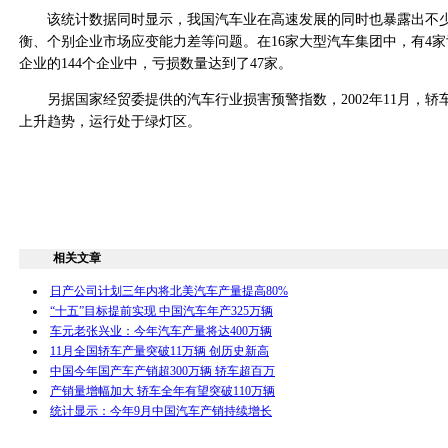
该统计数据同时显示，我国汽车业在高速发展的同时也暴露出不少
衡、个别企业市场应变能力差等问题。在16家大型汽车集团中，有4家
企业的144个企业中，亏损数量达到了47家。
另据国家经贸委提供的汽车行业损害预警指数，2002年11月，轿
上升趋势，运行处于绿灯区。
相关文章
日产公司计划三年内将北美汽车产量提高80%
“十五”目标提前实现 中国汽车年产325万辆
车元老张兴业：今年汽车产量将达400万辆
11月全国轿车产量突破11万辆 创历史新高
中国今年国产车产销超300万辆 轿车超百万
产销量增幅加大 轿车全年有望突破110万辆
统计显示：今年9月中国汽车产销持续增长