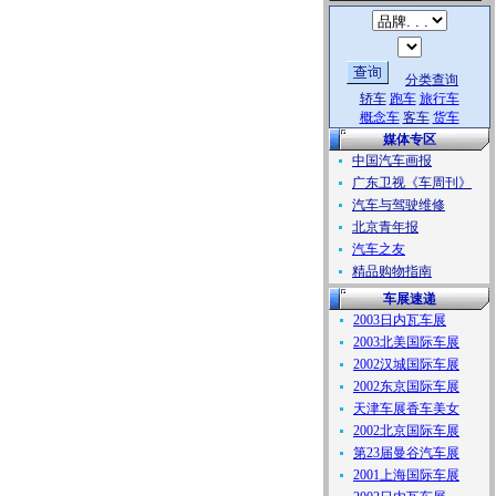
分类查询
轿车
跑车
旅行车
概念车
客车
货车
媒体专区
中国汽车画报
广东卫视《车周刊》
汽车与驾驶维修
北京青年报
汽车之友
精品购物指南
车展速递
2003日内瓦车展
2003北美国际车展
2002汉城国际车展
2002东京国际车展
天津车展香车美女
2002北京国际车展
第23届曼谷汽车展
2001上海国际车展