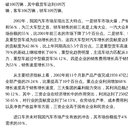
破100万辆，其中载货车达到109万
辆，客车106万辆，轿车109万辆。
2002年，我国汽车市场呈现出五大特点。一是轿车市场火爆，产销
和56％，为三大车型之首。轿车销售的前三名是上海大众、一汽大众
场份额的55％，比2001年前三名的市场下降了5个百分点。二是轿车
及重型货车成为拉动增长的主力。这四大车型对汽车增长的贡献度达到了
的贡献度为42.86％，比上年同期高出5.5个百分点。三是重型货车高速
70％的基础上继续增长了60％，重型化趋势明显，主流车动力匹配从18
力，重型车超过中型载货车56.12％。四是企业的销售费用增长高于
为53％，销售速度增长33％。
从主要经济指标上看，2002年前11个月新产品产值完成1959.47
全部产值的29.24％，比重提高了10个百分点。重点企业利润增加68％
增长速度高于销售增长速度。三大集团的赢利能力突出，其利润总额占
90.12％。其中，三资企业在经济增长中的作用突出，利润达到了250
50.65％，对行业的贡献度达到了54.13％。在劳动生产率、成本费
以及净资产收益率等方面，三资企业高于国有企业和民营企业。
进口车并未对我国汽车市场产生有效的冲击，其市场份额低于4％
需求的10％。