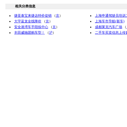
相关分类信息
捷亚泰宝来捷达特价促销
（
京
）
上海申通驾驶员培训
大宇蓝龙全线降价
（
京
）
上海车市导航(新车)
安全港湾车手陪练中心
（
京
）
成都莱克汽车广场
（
丰田威驰团购车型！
（
沪
）
二手车买卖信息上传