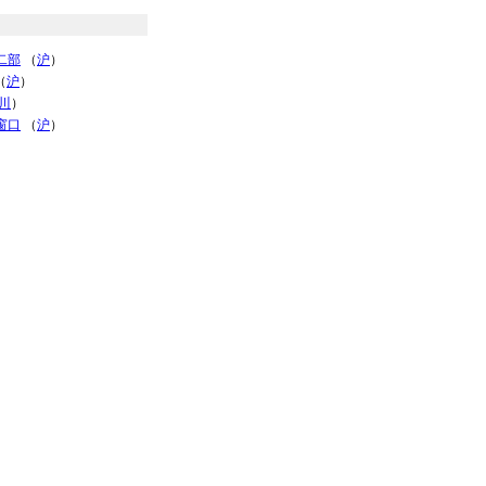
二部
（
沪
）
（
沪
）
川
）
窗口
（
沪
）