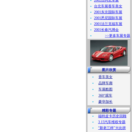
2002日内瓦车展
台北车展香车美女
2001东京国际车展
2001悉尼国际车展
2001法兰克福车展
2001长春汽博会
>>更多车展专题
图片欣赏
香车美女
品牌车廊
车展酷图
360°观车
豪华加长
精彩专题
福特皮卡历史回顾
3.15汽车维权专题
“新老三样”大比拼