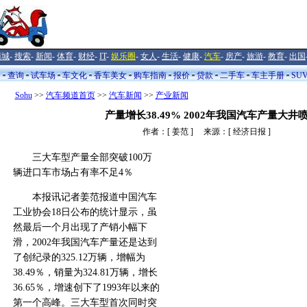
商城
-
搜索
-
新闻
-
体育
-
财经
-
IT
-
娱乐圈
-
女人
-
生活
-
健康
-
汽车
-
房产
-
旅游
-
教育
-
出国
闻
查询
试车场
车文化
香车美女
购车指南
报价
贷款
二手车
车主手册
SU
Sohu
>>
汽车频道首页
>>
汽车新闻
>>
产业新闻
产量增长38.49% 2002年我国汽车产量大井
作者：[ 姜范 ] 来源：[ 经济日报 ]
三大车型产量全部突破100万
辆进口车市场占有率不足4％
本报讯记者姜范报道中国汽车
工业协会18日公布的统计显示，虽
然最后一个月出现了产销小幅下
滑，2002年我国汽车产量还是达到
了创纪录的325.12万辆，增幅为
38.49％，销量为324.81万辆，增长
36.65％，增速创下了1993年以来的
第一个高峰。三大车型首次同时突