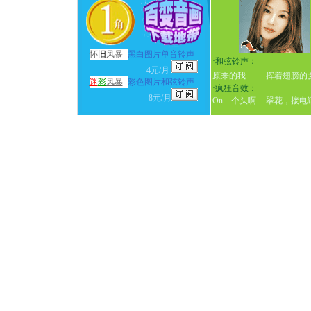
怀
旧
风暴
黑白图片单音铃声
·
和弦铃声：
4元/月
原来的我
挥着翅膀的
迷
彩
风暴
彩色图片和弦铃声
·
疯狂音效：
8元/月
On…个头啊
翠花，接电