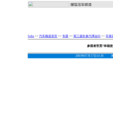
Sohu
>>
汽车频道首页
>>
专题
>>
第三届长春汽博会01
>>
车展
参观者苦觅“幸福使
2003年07月17日14:38