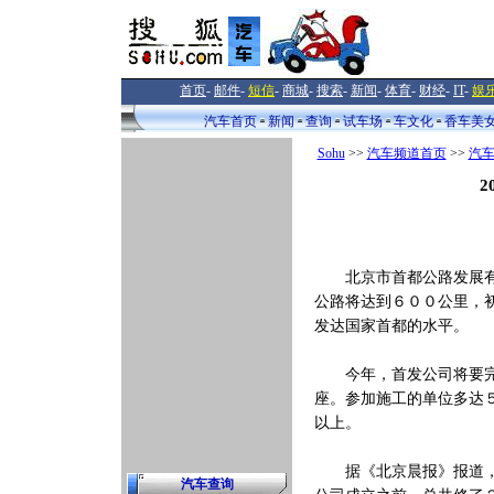
首页
-
邮件
-
短信
-
商城
-
搜索
-
新闻
-
体育
-
财经
-
IT
-
娱
汽车首页
新闻
查询
试车场
车文化
香车美
Sohu
>>
汽车频道首页
>>
汽
2
北京市首都公路发展有限
公路将达到６００公里，
发达国家首都的水平。
今年，首发公司将要完成
座。参加施工的单位多达
以上。
据《北京晨报》报道，北
汽车查询