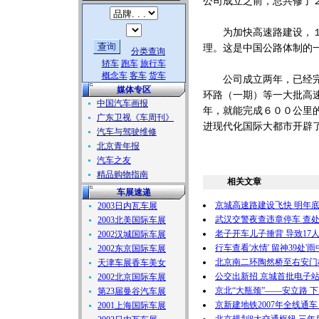
公司成立之前，总共修了
为加快高速路建设，１９
理。这是中国公路体制的
分类查询
轿车
跑车
旅行车
概念车
客车
货车
公司成立两年，已经完成
媒体专区
环路（一期）等一大批高
中国汽车画报
年，就能完成６００公里
广东卫视《车周刊》
进现代化国际大都市开辟
汽车与驾驶维修
北京青年报
汽车之友
精品购物指南
相关文章
车展速递
京城高速路建设飞快 明年
2003日内瓦车展
武汉交警夜查违章停车 查处
2003北美国际车展
老子开车儿子捶背 导致17
2002汉城国际车展
行车查看'水情' 留神39处'雨
2002东京国际车展
北京南二环陶然桥至右安门
天津车展香车美女
公交出新招 京城首批电子
2002北京国际车展
京北“大瓶颈”——安立路 
第23届曼谷汽车展
京新建地铁2007年全线通车 
2001上海国际车展