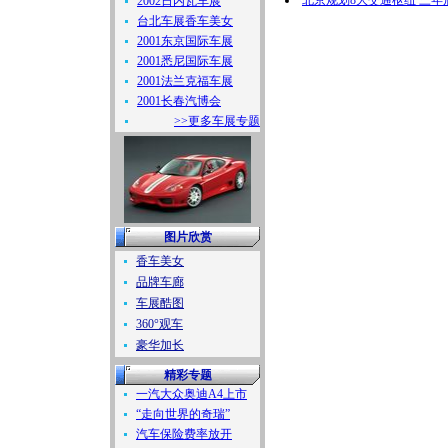
北京规划8大交通枢纽 三
2002日内瓦车展
台北车展香车美女
2001东京国际车展
2001悉尼国际车展
2001法兰克福车展
2001长春汽博会
>>更多车展专题
图片欣赏
香车美女
品牌车廊
车展酷图
360°观车
豪华加长
精彩专题
一汽大众奥迪A4上市
“走向世界的奇瑞”
汽车保险费率放开