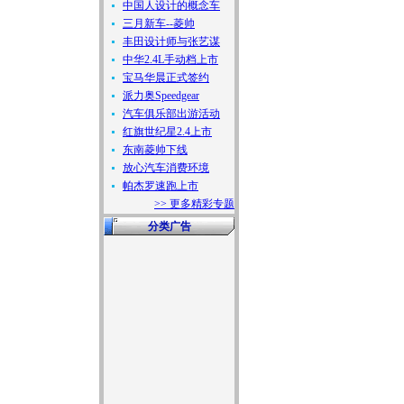
中国人设计的概念车
三月新车--菱帅
丰田设计师与张艺谋
中华2.4L手动档上市
宝马华晨正式签约
派力奥Speedgear
汽车俱乐部出游活动
红旗世纪星2.4上市
东南菱帅下线
放心汽车消费环境
帕杰罗速跑上市
>> 更多精彩专题
分类广告