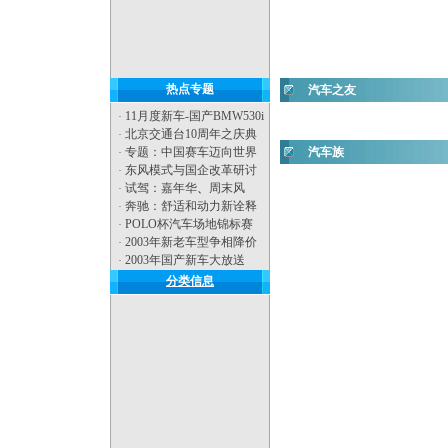
热点专题
汽车之友
11月度新车-国产BMW530i
·
北京交通台10周年之庆典
·
专题：中国赛车迈向世界
汽车族
·
东风模式与国企改革研讨
·
试驾：嘉年华
、
周末风
·
奔驰：舒适和动力新诠释
·
POLO杯汽车场地锦标赛
·
2003年新老车型争相降价
·
2003年国产新车大放送
·
分类信息