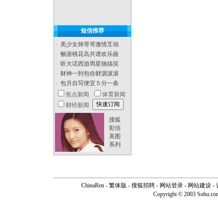
短信推荐
美少女帅哥哥激情互动
·
畅游桃花岛共谱欢乐曲
·
听大话西游周星驰搞笑
·
财神一到包你财源滚滚
·
包月自写便宜５分一条
·
焦点新闻
体育新闻
财经新闻
搜狐
彩信
美图
系列
ChinaRen
-
繁体版
-
搜狐招聘
-
网站登录
- 网站建设 -
Copyright © 2003 Sohu.