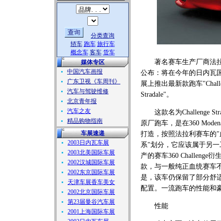
分类查询
轿车
跑车
旅行车
概念车
客车
货车
著名赛车生产厂商法拉
媒体专区
中国汽车画报
公布：将在今年的日内瓦
广东卫视《车周刊》
展上推出最新款跑车"Challe
汽车与驾驶维修
Stradale"。
北京青年报
汽车之友
这款名为Challenge Stra
精品购物指南
原厂跑车，是在360 Mode
车展速递
打造，按照法拉利赛车的"
2003日内瓦车展
系"划分，它应该属于另一
2003北美国际车展
产的赛车360 Challenge
2002汉城国际车展
款，与一般纯正血统赛车
2002东京国际车展
是，该车仍保留了部分舒
天津车展香车美女
配置。一流跑车的性能和
2002北京国际车展
第23届曼谷汽车展
性能
2001上海国际车展