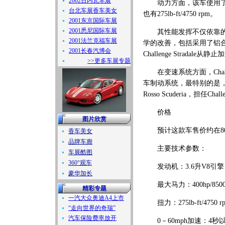
2002日内瓦车展
动力方面，该车使用了40汽
台北车展香车美女
也有275lb-ft/4750 rpm。
2001东京国际车展
2001悉尼国际车展
其性能发挥不仅依靠的是
2001法兰克福车展
学的改善，包括采用了铝合金
2001长春汽博会
Challenge Stradal
>>更多车展专题
在变速系统方面，Challe
车制动系统，最特别的是
Rosso Scuderia，担任
价格
图片欣赏
预计这款车售价约在80万英
香车美女
品牌车廊
主要技术参数：
车展酷图
360°观车
发动机：3.6升V8引擎
豪华加长
最大马力：400hp/8500
精彩专题
一汽大众奥迪A4上市
扭力：275lb-ft/4750 r
“走向世界的奇瑞”
汽车保险费率放开
0－60mph加速：4秒