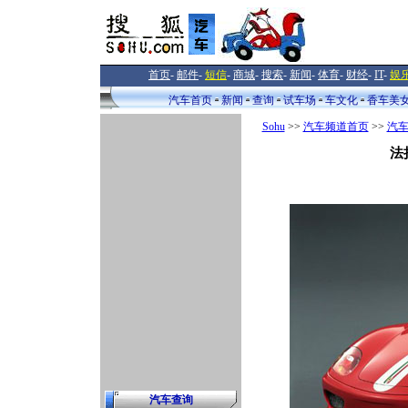
首页
-
邮件
-
短信
-
商城
-
搜索
-
新闻
-
体育
-
财经
-
IT
-
娱
汽车首页
新闻
查询
试车场
车文化
香车美
Sohu
>>
汽车频道首页
>>
汽
法
汽车查询