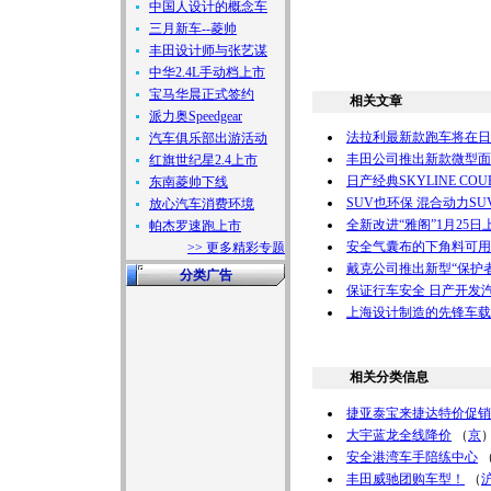
中国人设计的概念车
三月新车--菱帅
丰田设计师与张艺谋
中华2.4L手动档上市
宝马华晨正式签约
相关文章
派力奥Speedgear
法拉利最新款跑车将在日
汽车俱乐部出游活动
丰田公司推出新款微型面包车
红旗世纪星2.4上市
日产经典SKYLINE CO
东南菱帅下线
SUV也环保 混合动力S
放心汽车消费环境
全新改进“雅阁”1月25日
帕杰罗速跑上市
安全气囊布的下角料可用
>> 更多精彩专题
戴克公司推出新型“保护
分类广告
保证行车安全 日产开发
上海设计制造的先锋车载
相关分类信息
捷亚泰宝来捷达特价促销
大宇蓝龙全线降价
（
京
安全港湾车手陪练中心
丰田威驰团购车型！
（