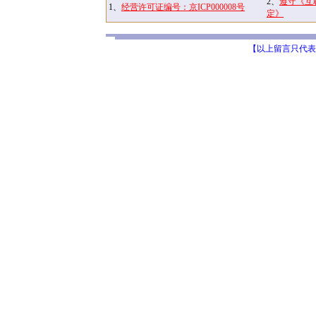
2、
遵守《互
1、
经营许可证编号：京ICP000008号
定》
【以上留言只代表