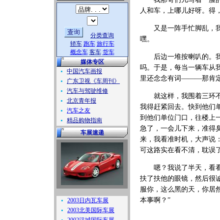
人和车，上哪儿好呀。得
又是一阵手忙脚乱，我上
分类查询
嘿。
轿车
跑车
旅行车
概念车
客车
货车
后边一堆按喇叭的。我心
媒体专区
吗。于是，每当一辆车从
中国汽车画报
里还念念有词———那肯
广东卫视《车周刊》
汽车与驾驶维修
就这样，我围着三环不知
北京青年报
我得赶紧回去。快到他们
汽车之友
到他们单位门口，往楼上
精品购物指南
急了，一会儿下来，准得
车展速递
来，我看准时机，大声说
可这路实在看不清，耽误
嗯？我说了半天，看看他
扶了扶他的眼镜，然后很
服你，这么黑的天，你居
本事啊？”
2003日内瓦车展
2003北美国际车展