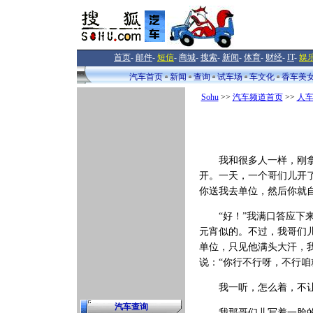
首页
-
邮件
-
短信
-
商城
-
搜索
-
新闻
-
体育
-
财经
-
IT
-
娱
汽车首页
新闻
查询
试车场
车文化
香车美
Sohu
>>
汽车频道首页
>>
人
我和很多人一样，刚拿到
开。一天，一个哥们儿开
你送我去单位，然后你就
“好！”我满口答应下来
元宵似的。不过，我哥们
单位，只见他满头大汗，
说：“你行不行呀，不行咱
我一听，怎么着，不让我
汽车查询
我那哥们儿写着一脸的不