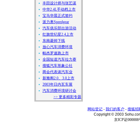
丰田设计师与张艺谋
中华2.4L手动档上市
宝马华晨正式签约
派力奥Speedgear
汽车俱乐部出游活动
红旗世纪星2.4上市
东南菱帅下线
放心汽车消费环境
帕杰罗速跑上市
全国短道汽车拉力赛
搜狐汽车形象公社
两会代表谈汽车业
新雅阁2.0、3.0上市
2003年日内瓦车展
汽车消费环境研讨会
>> 更多精彩专题
网站登记
-
我们的客户
-
搜狐招
Copyright © 2003 Sohu.c
京ICP证000