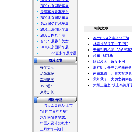
2002汉城国际车展
2002东京国际车展
天津车展香车美女
2002北京国际车展
第23届曼谷汽车展
相关文章
2001上海国际车展
2002日内瓦车展
赛弗FB游之走马醇王陵
台北车展香车美女
林肯被我撞了一下“腰”
2001东京国际车展
开车别抖机灵--我的驾车
>>更多车展专题
超车--别犹豫！
图片欣赏
幽默漫画：角度不同
香车美女
濮存昕：寻寻觅觅曲曲折
南辕北辙：开着大货逛长
品牌车廊
我和我车：大切之初体验(
车展酷图
大胆上路之“快上马路牙子
360°观车
豪华加长
精彩专题
一汽大众奥迪A4上市
“走向世界的奇瑞”
汽车保险费率放开
中国人设计的概念车
三月新车--菱帅