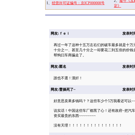
2、
遵守《互
1、
经营许可证编号：京ICP000008号
定》
网友:ｆｅｉ
发表时间: 
再过一年了这种十五万左右们的破车最多就是十万
十分之一、甚至几十分之一却要花二到五倍的价钱
帮狗曰车商骗走了。
网友:匿名
发表时间: 
誰也不選！漢奸！
网友:曹操死了~
发表时间: 
好意思卖果多钱吗？？这些车少个5万我看还可以~
说实话！中国这些车厂都黑了心！还有政府~把汽车
资买最贵的东西~~~~~~~~
没有天理！！！！！！！！！！！！！！！