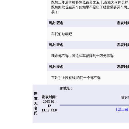
既然三年后价格将降低百分之五十,百姓为何伸长脖
既然如此现在买车的如果不是出于经营需要买车两三年内
易了.
网友:匿名
发表时间: 
车托们歇歇吧
网友:匿名
发表时间: 
我谁都不选，等这些车都降到十万元再选
网友:匿名
发表时间: 
百姓手上没有钱,咱们一个都不选!
IP地址：
网
发表时间:
该讨
友:
2003-02-
无
12
名
【以上留
13:17:43.0
氏