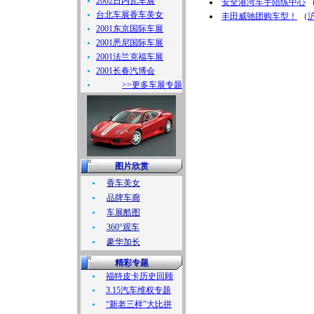
2002日内瓦车展
安全港湾车手陪练中心
台北车展香车美女
丰田威驰团购车型！
（
2001东京国际车展
2001悉尼国际车展
2001法兰克福车展
2001长春汽博会
>>更多车展专题
图片欣赏
香车美女
品牌车廊
车展酷图
360°观车
豪华加长
精彩专题
福特皮卡历史回顾
3.15汽车维权专题
“新老三样”大比拼