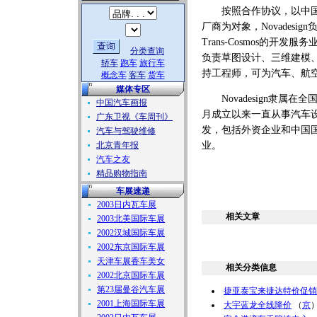
按照合作协议，以中国
厂商为对象，Novadesign
Trans-Cosmos的
分类查询
负责草图设计、三维建模、解析
轿车
跑车
旅行车
持工程师，可为汽车、航空
概念车
客车
货车
媒体专区
Novadesign隶属在
中国汽车画报
月成立以来一直从事汽车
广东卫视《车周刊》
发，包括外资企业和中国
汽车与驾驶维修
北京青年报
业。
汽车之友
精品购物指南
车展速递
2003日内瓦车展
相关文章
2003北美国际车展
2002汉城国际车展
2002东京国际车展
天津车展香车美女
相关分类信息
2002北京国际车展
第23届曼谷汽车展
捷亚泰宝来捷达特价促销
2001上海国际车展
大宇蓝龙全线降价
（
京