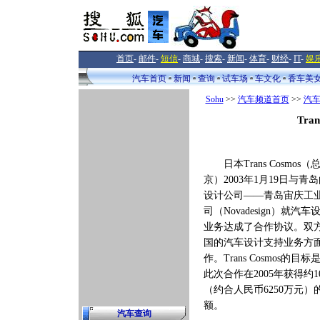
首页
-
邮件
-
短信
-
商城
-
搜索
-
新闻
-
体育
-
财经
-
IT
-
娱
汽车首页
新闻
查询
试车场
车文化
香车美
Sohu
>>
汽车频道首页
>>
汽
Tr
日本Trans Cosmos（
京）2003年1月19日与青
设计公司——青岛宙庆工
司（Novadesign）就汽
业务达成了合作协议。双
国的汽车设计支持业务方
作。Trans Cosmos的目
此次合作在2005年获得约
（约合人民币6250万元）
额。
汽车查询