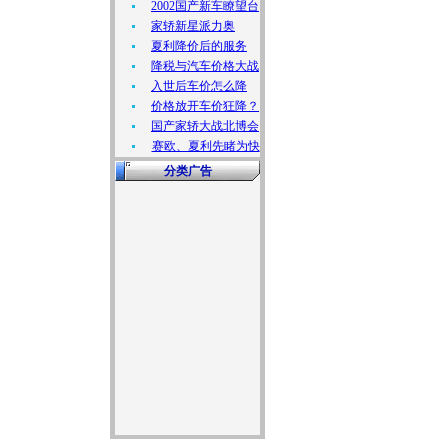
2002国产新车瞭望台
家轿新星派力奥
夏利降价后的服务
降税与汽车价格大战
入世后车价怎么降
价格放开车价狂降？
国产家轿大战北博会
赛欧、夏利先睹为快
分类广告