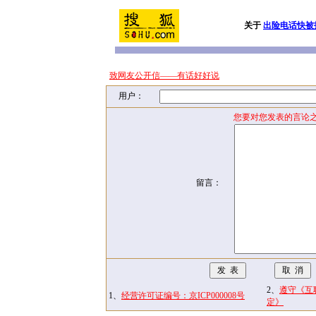
关于
出险电话快被
致网友公开信——有话好好说
用户：
您要对您发表的言论之
留言：
2、
遵守《互
1、
经营许可证编号：京ICP000008号
定》