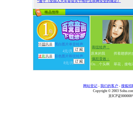
*遵守《全国人大常委会关于维护互联网安全的规定》
怀
旧
风暴
黑白图片单音铃声
·
和弦铃声：
4元/月
原来的我
挥着翅膀的
迷
彩
风暴
彩色图片和弦铃声
·
疯狂音效：
8元/月
On…个头啊
翠花，接电
网站登记
-
我们的客户
-
搜狐招
Copyright © 2003 Sohu.c
京ICP证000