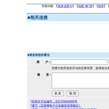
页面功能 【
我来说两句
】【
我要“揪”错
】【
推荐
】
■
相关连接
■
请发表您的看法
用 户：
您要为您所发的言论的后果负责，故请各位
留 言：
*经营许可证编号：京ICP00000008号
*遵守《互联网电子公告服务管理规定》