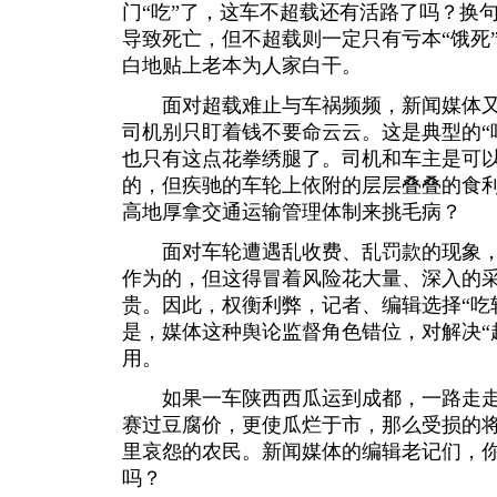
门“吃”了，这车不超载还有活路了吗？换
导致死亡，但不超载则一定只有亏本“饿死
白地贴上老本为人家白干。
面对超载难止与车祸频频，新闻媒体又
司机别只盯着钱不要命云云。这是典型的“
也只有这点花拳绣腿了。司机和车主是可
的，但疾驰的车轮上依附的层层叠叠的食
高地厚拿交通运输管理体制来挑毛病？
面对车轮遭遇乱收费、乱罚款的现象，
作为的，但这得冒着风险花大量、深入的
贵。因此，权衡利弊，记者、编辑选择“吃
是，媒体这种舆论监督角色错位，对解决“
用。
如果一车陕西西瓜运到成都，一路走走
赛过豆腐价，更使瓜烂于市，那么受损的
里哀怨的农民。新闻媒体的编辑老记们，
吗？