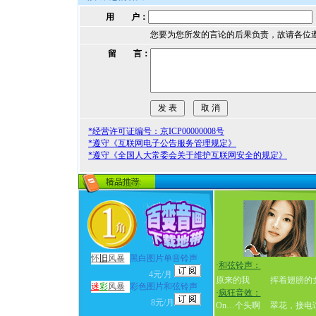
用 户：
您要为您所发的言论的后果负责，故请各位
留 言：
*经营许可证编号：京ICP00000008号
*遵守《互联网电子公告服务管理规定》
*遵守《全国人大常委会关于维护互联网安全的规定》
怀
旧
风暴
黑白图片单音铃声
·
和弦铃声：
4元/月
原来的我
挥着翅膀的
迷
彩
风暴
彩色图片和弦铃声
·
疯狂音效：
8元/月
On…个头啊
翠花，接电