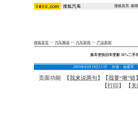
搜狐首页
-
新
搜狐首页
>>
汽车频道
>>
汽车新闻
>>
产业新闻
换车变快旧车变新 30%二手
2003年03月19日11:05 作者：涂
页面功能 【
我来说两句
】【
我要“揪”错
【
打印
】 【
关