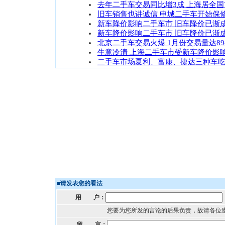
去年二手车交易同比增3成 上海居全国
旧车销售也讲诚信 申城二手车开始保
新车降价影响二手车市 旧车降价已渐
新车降价影响二手车市 旧车降价已渐
北京二手车交易火爆 1月份交易量达89
生意冷清 上海二手车市受新车降价影响
二手车市场夏利、富康、捷达三种车
■
请发表您的看法
用 户：
您要为您所发的言论的后果负责，故请各位
留 言：