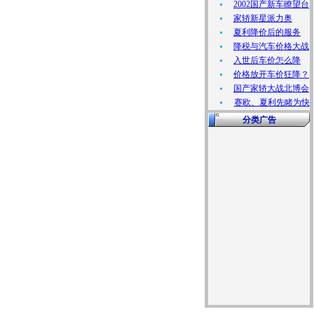
2002国产新车瞭望台
家轿新星派力奥
夏利降价后的服务
降税与汽车价格大战
入世后车价怎么降
价格放开车价狂降？
国产家轿大战北博会
赛欧、夏利先睹为快
分类广告