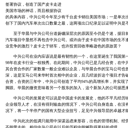
签署协议，创造了国产皮卡走进
美国市场的神话，而且根据协议
的具体内容，中兴公司今年至少有千台皮卡销往美国市场；一是单次出口
创下了国内汽车单次出口数量之最，这两项出口纪录足以证明中兴是
至于华晨与中兴公司分道扬镳深层次的原因至今仍是个迷，据目前
汽车项目中显然不再包含中兴公司。或许由于皮卡在中国市场的生不
业竞争的激烈？皮卡之于轿车，也许投资回收率略逊色的原故罢？
中兴公司在业内应该说是最有韧性的一个，在这里诞生了我国第一
98年在皮卡行业一枝独秀。在此期间，中兴公司已是几经合资，在中
其合资合作的厂家数量一般企业难以企及，与华晨合作的宝马公司也
深，这是宝马公司来华时首次相中的企业，后几经波折这个项目才告破
合资，合资的三年中，中兴公司创造了平均94%的高增长率，并实现
脚跟。华晨的撤资意味着另一个股东的加入，这个新加入的公司据悉
中兴公司的发展史可以说是中国皮卡的发展史，他的不平凡经历锤
企业领导人才，在没有得到输血的情况下，中兴公司自身造血，在没
况下，将一个半停产的国有大型企业扭亏，足见中兴领导层的卓越才
中兴此次的低调只能用中深谋远虑来形容，出色的管理机制、经营
不能带走的，相信中兴公司在以后的历程中能够取得更好的成绩。