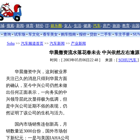
商城
-
搜索
-
新闻
-
体育
-
财经
-
IT
-
娱乐圈
-
女人
-
生活
-
健康
-
汽车
-
房产
-
旅游
-
教育
-
出国
闻
查询
试车场
车文化
香车美女
购车指南
报价
贷款
二手车
车主手册
SU
Sohu
>>
汽车频道首页
>>
汽车新闻
>>
产业新闻
华晨撤资流水落花春未去 中兴依然左右逢源
时间：[ 2003年05月06日22:48 ] 来源：[
SOHU汽车
]
华晨撤资中兴，这则被业界
关注已久的消息只得到华晨方面
的确认，至今中兴公司仍然未做
出任何正面表示，一向务实的中
兴领导层此次显得极为低调，但
是中兴公司近期不俗的表现，仍
然证明了该公司的生机与活力。
国内市场销售连创新高，月
销数量近3000台份，国外市场创
下新纪元：一是与美国IAHA公司