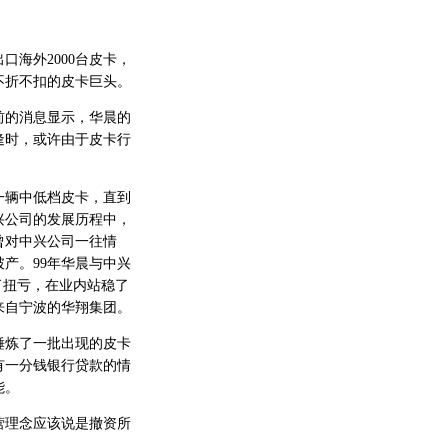
海外2000台皮卡，
不折不扣的皮卡巨头。
的消息显示，华晨的
逢时，或许由于皮卡行
辆中低档皮卡，直到
兴公司的发展历程中，
曾对中兴公司一往情
产。99年华晨与中兴
了扭亏，在业内站稳了
来自宁波的华翔集团。
炼了一批出现的皮卡
有一分钱银行贷款的情
能。
理念应该说是撤资所