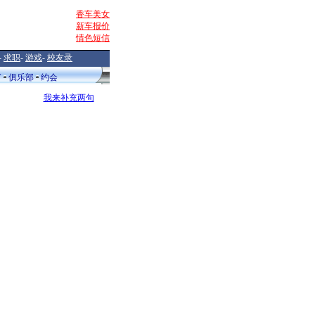
香车美女
新车报价
情色短信
-
求职
-
游戏
-
校友录
V
俱乐部
约会
我来补充两句