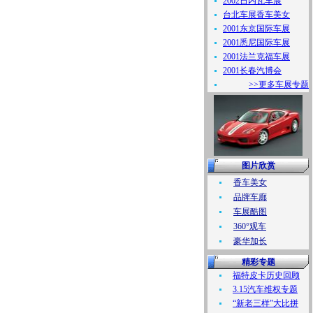
2002日内瓦车展
台北车展香车美女
2001东京国际车展
2001悉尼国际车展
2001法兰克福车展
2001长春汽博会
>>更多车展专题
图片欣赏
香车美女
品牌车廊
车展酷图
360°观车
豪华加长
精彩专题
福特皮卡历史回顾
3.15汽车维权专题
“新老三样”大比拼