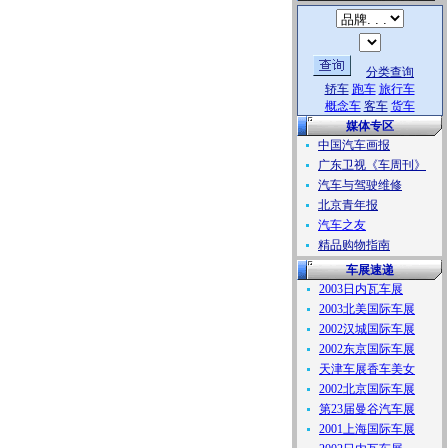
分类查询
轿车
跑车
旅行车
概念车
客车
货车
媒体专区
中国汽车画报
广东卫视《车周刊》
汽车与驾驶维修
北京青年报
汽车之友
精品购物指南
车展速递
2003日内瓦车展
2003北美国际车展
2002汉城国际车展
2002东京国际车展
天津车展香车美女
2002北京国际车展
第23届曼谷汽车展
2001上海国际车展