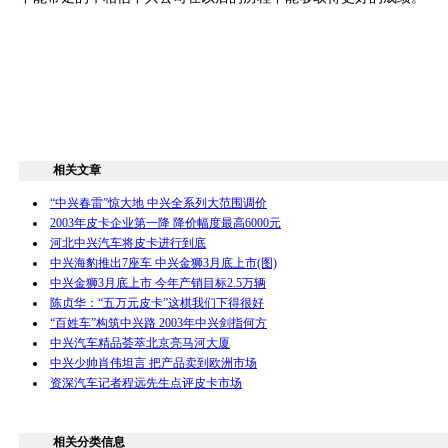
相关文章
“中兴春雷”惊大地 中兴全系列大范围调价
2003年皮卡企业第一降 降价幅度最高6000元
河北中兴汽车将皮卡进行到底
中兴海豹推出7座车 中兴金狮3月底上市(图)
中兴金狮3月底上市 今年产销目标2.5万辆
陈贞华：“五万元皮卡”这棋我们下得很好
“百姓车”构筑中兴路 2003年中兴剑指何方
中兴汽车精品荟萃北京亮马河大厦
中兴少帅肖伟坦言 把产品卖到欧洲市场
资深汽车记者程远先生点评皮卡市场
相关分类信息