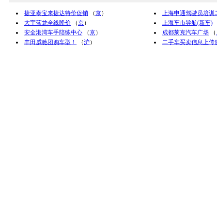
捷亚泰宝来捷达特价促销
（
京
）
上海申通驾驶员培训
大宇蓝龙全线降价
（
京
）
上海车市导航(新车)
安全港湾车手陪练中心
（
京
）
成都莱克汽车广场
（
丰田威驰团购车型！
（
沪
）
二手车买卖信息上传