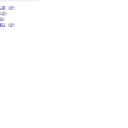
二部
（
沪
）
（
沪
）
川
）
窗口
（
沪
）