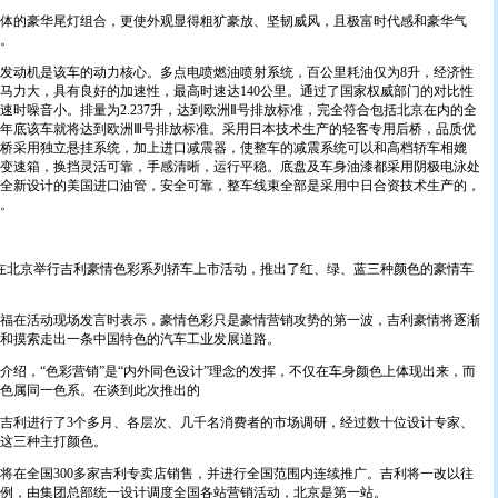
的豪华尾灯组合，更使外观显得粗犷豪放、坚韧威风，且极富时代感和豪华气
。
动机是该车的动力核心。多点电喷燃油喷射系统，百公里耗油仅为8升，经济性
马力大，具有良好的加速性，最高时速达140公里。通过了国家权威部门的对比性
速时噪音小。排量为2.237升，达到欧洲Ⅱ号排放标准，完全符合包括北京在内的全
年底该车就将达到欧洲Ⅲ号排放标准。采用日本技术生产的轻客专用后桥，品质优
桥采用独立悬挂系统，加上进口减震器，使整车的减震系统可以和高档轿车相媲
变速箱，换挡灵活可靠，手感清晰，运行平稳。底盘及车身油漆都采用阴极电泳处
用全新设计的美国进口油管，安全可靠，整车线束全部是采用中日合资技术生产的，
。
在北京举行吉利豪情色彩系列轿车上市活动，推出了红、绿、蓝三种颜色的豪情车
在活动现场发言时表示，豪情色彩只是豪情营销攻势的第一波，吉利豪情将逐渐
和摸索走出一条中国特色的汽车工业发展道路。
绍，“色彩营销”是“内外同色设计”理念的发挥，不仅在车身颜色上体现出来，而
色属同一色系。在谈到此次推出的
利进行了3个多月、各层次、几千名消费者的市场调研，经过数十位设计专家、
这三种主打颜色。
在全国300多家吉利专卖店销售，并进行全国范围内连续推广。吉利将一改以往
例，由集团总部统一设计调度全国各站营销活动，北京是第一站。