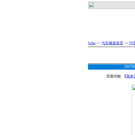
Sohu
>>
汽车频道首页
>>
汽
200
页面功能 【
我来