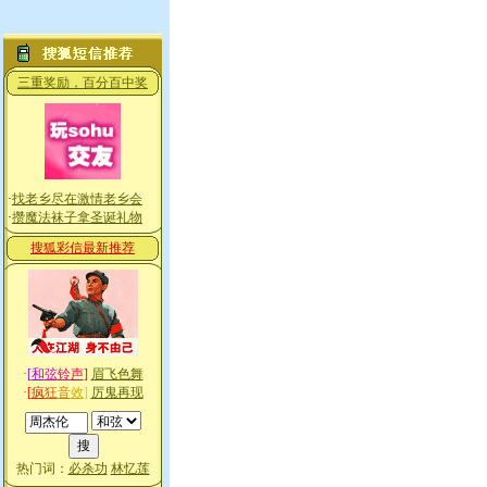
三重奖励，百分百中奖
·
找老乡尽在激情老乡会
·
攒魔法袜子拿圣诞礼物
搜狐彩信最新推荐
·
[
和
弦
铃
声
]
眉飞色舞
·
[
疯
狂
音
效
]
厉鬼再现
热门词：
必杀功
林忆莲