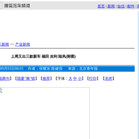
首页
|
新闻
|
短信
|
邮件
|
车新闻
>>
产业新闻
上周又出三款新车 福田 吉利 陆风(附图)
3年09月03日08:03 作者：张耀东 陈健强 来源：北京青年报
说两句
】【
我要“揪”错
】【
推荐
】【字体：
大
中
小
】【
打印
】 【
关闭
】