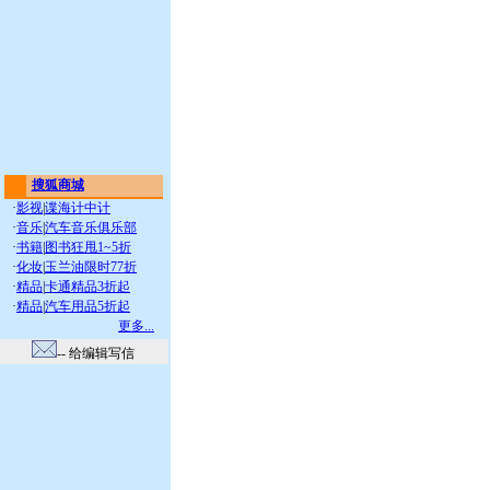
搜狐商城
·
影视
|
谍海计中计
·
音乐
|
汽车音乐俱乐部
·
书籍
|
图书狂甩1~5折
·
化妆
|
玉兰油限时77折
·
精品
|
卡通精品3折起
·
精品
|
汽车用品5折起
更多...
-- 给编辑写信