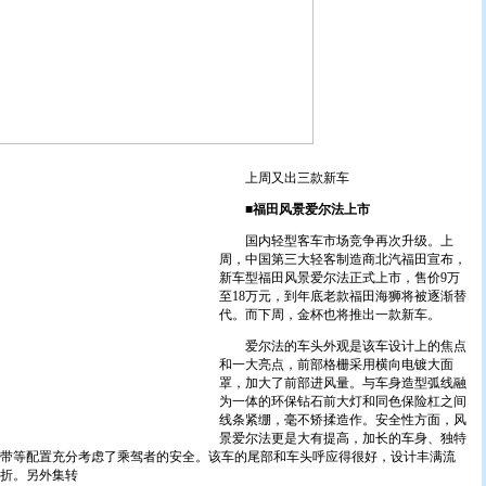
上周又出三款新车
■福田风景爱尔法上市
国内轻型客车市场竞争再次升级。上
周，中国第三大轻客制造商北汽福田宣布，
新车型福田风景爱尔法正式上市，售价9万
至18万元，到年底老款福田海狮将被逐渐替
代。而下周，金杯也将推出一款新车。
爱尔法的车头外观是该车设计上的焦点
和一大亮点，前部格栅采用横向电镀大面
罩，加大了前部进风量。与车身造型弧线融
为一体的环保钻石前大灯和同色保险杠之间
线条紧绷，毫不矫揉造作。安全性方面，风
景爱尔法更是大有提高，加长的车身、独特
带等配置充分考虑了乘驾者的安全。该车的尾部和车头呼应得很好，设计丰满流
折。另外集转