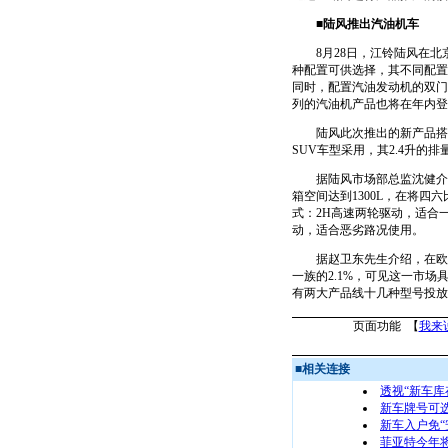
■陆风推出汽油机车
8月28日，江铃陆风在北京
种配置可供选择，其不同配置产
同时，配置汽油发动机的双门
列的汽油机产品也将在年内登
陆风此次推出的新产品搭载沈
SUV车型采用，其2.4升的
据陆风市场部总监沈健介绍
箱空间达到1300L，在将四
式：2H高速两轮驱动，适合
动，适合恶劣路况使用。
据赵卫东先生介绍，在欧美发
一族的2.1%，可见这一市
有两大产品线十几种型号投放
页面功能 【
我来
■
相关连接
透视“新车库
新车牌号可选
新车入户免“
菲亚特今年