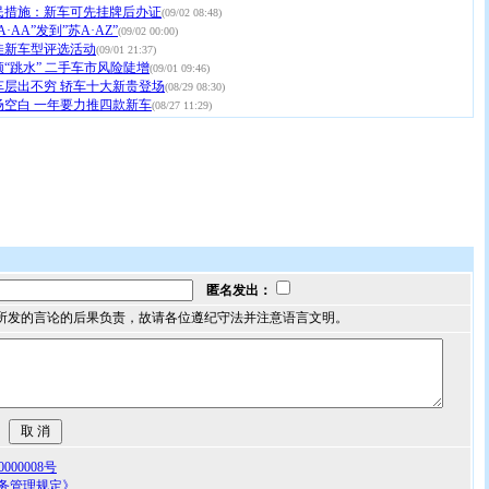
便民措施：新车可先挂牌后办证
(09/02 08:48)
·AA”发到”苏A·AZ”
(09/02 00:00)
最佳新车型评选活动
(09/01 21:37)
“跳水” 二手车市风险陡增
(09/01 09:46)
车层出不穷 轿车十大新贵登场
(08/29 08:30)
场空白 一年要力推四款新车
(08/27 11:29)
匿名发出：
所发的言论的后果负责，故请各位遵纪守法并注意语言文明。
00008号
务管理规定》