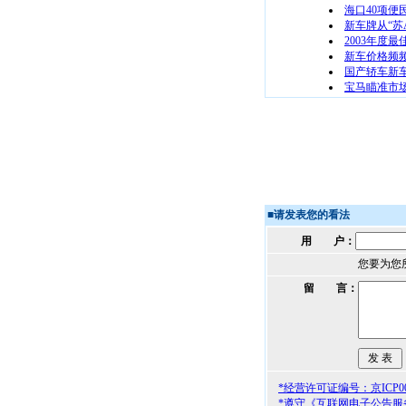
海口40项
新车牌从“苏A
2003年度
新车价格频频
国产轿车新
宝马瞄准市
■
请发表您的看法
用 户：
您要为您
留 言：
*经营许可证编号：京ICP000
*遵守《互联网电子公告服