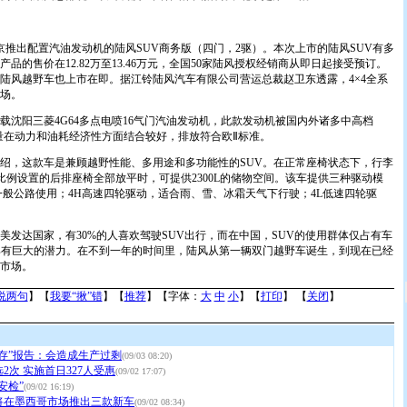
推出配置汽油发动机的陆风SUV商务版（四门，2驱）。本次上市的陆风SUV有多
品的售价在12.82万至13.46万元，全国50家陆风授权经销商从即日起接受预订。
陆风越野车也上市在即。据江铃陆风汽车有限公司营运总裁赵卫东透露，4×4全系
场。
阳三菱4G64多点电喷16气门汽油发动机，此款发动机被国内外诸多中高档
排量在动力和油耗经济性方面结合较好，排放符合欧Ⅱ标准。
，这款车是兼顾越野性能、多用途和多功能性的SUV。在正常座椅状态下，行李
六比例设置的后排座椅全部放平时，可提供2300L的储物空间。该车提供三种驱动模
一般公路使用；4H高速四轮驱动，适合雨、雪、冰霜天气下行驶；4L低速四轮驱
达国家，有30%的人喜欢驾驶SUV出行，而在中国，SUV的使用群体仅占有车
场具有巨大的潜力。在不到一年的时间里，陆风从第一辆双门越野车诞生，到现在已经
市场。
说两句
】【
我要“揪”错
】【
推荐
】【字体：
大
中
小
】【
打印
】 【
关闭
】
存”报告：会造成生产过剩
(09/03 08:20)
2次 实施首日327人受惠
(09/02 17:07)
安检”
(09/02 16:19)
将在墨西哥市场推出三款新车
(09/02 08:34)