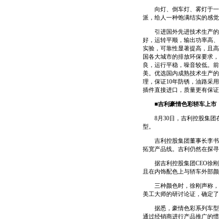
向灯、倒车灯、雾灯于一体
派，给人一种饱满结实的感觉
引进国外先进技术生产的发
好，运转平顺，输出功率高、
实验，可靠性显著提高，且高
国各大城市的排放环保要求，
良，运行平稳，噪音较低。前
美。优选国内成熟技术生产的
理，保证10年防锈，油路采
插件直接进口，质量更有保证
■吉利豪情色彩轿车上市
8月30日，吉利控股集团
型。
吉利控股集团董事长李书福
拓宽产品线。吉利仍然在探寻
据吉利控股集团CEO徐刚介
且在内饰配色上与轿车外部颜
三种颜色时，徐刚声称，吉
美工大师的研讨论证，确定了
据悉，豪情色彩系列车型将
通过经销商进行产品推广的惯