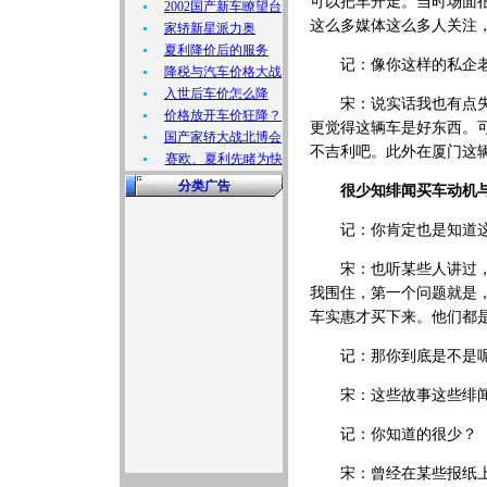
可以把车开走。当时场面
2002国产新车瞭望台
这么多媒体这么多人关注
家轿新星派力奥
夏利降价后的服务
记：像你这样的私企老
降税与汽车价格大战
入世后车价怎么降
宋：说实话我也有点失望
价格放开车价狂降？
更觉得这辆车是好东西。
国产家轿大战北博会
不吉利吧。此外在厦门这
赛欧、夏利先睹为快
分类广告
很少知绯闻买车动机与
记：你肯定也是知道这
宋：也听某些人讲过，这
我围住，第一个问题就是
车实惠才买下来。他们都
记：那你到底是不是
宋：这些故事这些绯闻
记：你知道的很少？
宋：曾经在某些报纸上看