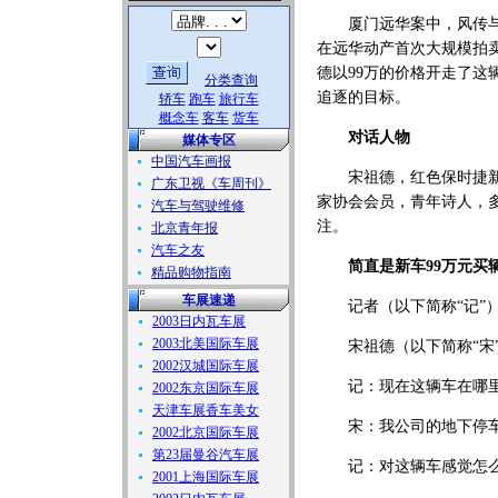
厦门远华案中，风传与歌
在远华动产首次大规模拍卖
德以99万的价格开走了
分类查询
追逐的目标。
轿车
跑车
旅行车
概念车
客车
货车
对话人物
媒体专区
中国汽车画报
宋祖德，红色保时捷新东
广东卫视《车周刊》
家协会会员，青年诗人，
汽车与驾驶维修
注。
北京青年报
汽车之友
简直是新车99万元买辆
精品购物指南
车展速递
记者（以下简称“记”）
2003日内瓦车展
2003北美国际车展
宋祖德（以下简称“宋”
2002汉城国际车展
记：现在这辆车在哪
2002东京国际车展
天津车展香车美女
宋：我公司的地下停
2002北京国际车展
第23届曼谷汽车展
记：对这辆车感觉怎
2001上海国际车展