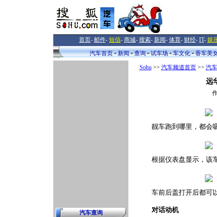
首页
-
邮件
-
短信
-
商城
-
搜索
-
新闻
-
体育
-
财经
-
IT
-
娱
汽车首页
新闻
查询
试车场
车文化
香车美
Sohu
>>
汽车频道首页
>>
汽
远
作
靓车跑到哪里，都会吸
根据仪表盘显示，该车
车前后盖打开后都可以
对话动机
汽车查询