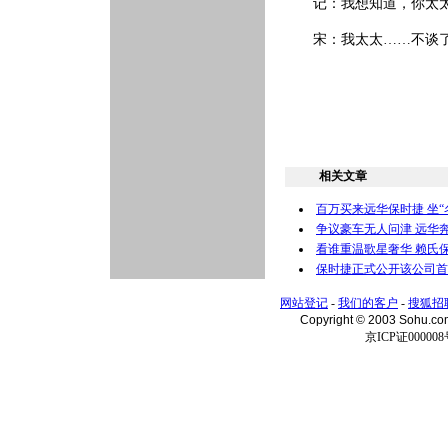
记：我想知道，你太太
宋：我太太……不谈了
相关文章
百万买来远华保时捷 坐“名
争议豪车无人问津 远华
看谁重温歌星奢华 赖氏保
保时捷正式公开该公司首款SU
网站登记
-
我们的客户
-
搜狐招
Copyright © 2003 Sohu.c
京ICP证000