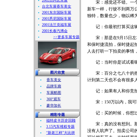
2002日内瓦车展
宋：感觉还不错。一个是
台北车展香车美女
新车一样，行驶不到两万公
2001东京国际车展
独特，数量也少，物以稀
2001悉尼国际车展
2001法兰克福车展
记：你最初打算买这辆
2001长春汽博会
>>更多车展专题
宋：那是在9月15日左
和保时捷流拍，保时捷起
人去打听一下拍卖的事情，
记：当时你是试试看呢
图片欣赏
宋：百分之七八十的把握
香车美女
计到第二天也不会有很多
品牌车廊
记：如果有人和你竞拍
车展酷图
360°观车
宋：150万以内，我可
豪华加长
记：买的时候，你想过
精彩专题
福特皮卡历史回顾
宋：真的没有想到。那天
3.15汽车维权专题
没有人吭声了。拍卖公司的
“新老三样”大比拼