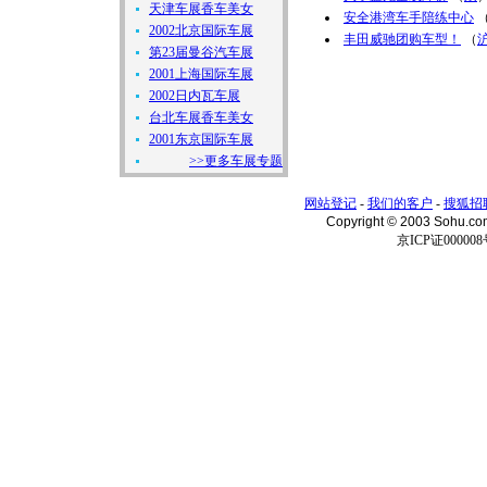
天津车展香车美女
安全港湾车手陪练中心
2002北京国际车展
丰田威驰团购车型！
（
第23届曼谷汽车展
2001上海国际车展
2002日内瓦车展
台北车展香车美女
2001东京国际车展
>>更多车展专题
网站登记
-
我们的客户
-
搜狐招
Copyright © 2003 Sohu.c
京ICP证000