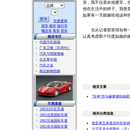
亲，我不仅喜欢他赛车，
他在生活中的样子。我曾
如果有一天能嫁给他这样
分类查询
轿车
跑车
旅行车
当从记者那里得知有一个
概念车
客车
货车
认真考虑那个印度姑娘的建
媒体专区
中国汽车画报
广东卫视《车周刊》
汽车与驾驶维修
北京青年报
汽车之友
精品购物指南
相关文章
“车神”舒马赫要继续稳霸
车展速递
2003日内瓦车展
相关分类信息
2003北美国际车展
2002汉城国际车展
捷亚泰宝来捷达特价促销
2002东京国际车展
大宇蓝龙全线降价
（
京