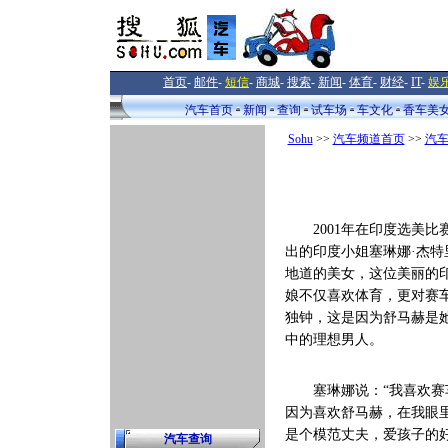
首页
-
邮件
-
短信
-
商城
-
搜索
-
新闻
-
体育
-
财经
-
IT
-
娱
汽车首页
新闻
查询
试车场
车文化
香车美
Sohu
>>
汽车频道首页
>>
汽
2001年在印度选美比
出的印度小姐塞琳娜·杰特
地道的美女，这位美丽的
娘不仅喜欢体育，更对赛
独钟，这是因为舒马赫是
中的理想男人。
塞琳娜说：“我喜欢赛
因为喜欢舒马赫，在我眼
是个模范丈夫，爱孩子的
汽车查询