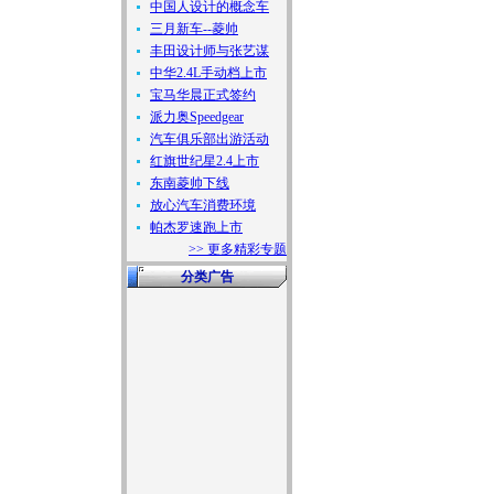
中国人设计的概念车
三月新车--菱帅
丰田设计师与张艺谋
中华2.4L手动档上市
宝马华晨正式签约
派力奥Speedgear
汽车俱乐部出游活动
红旗世纪星2.4上市
东南菱帅下线
放心汽车消费环境
帕杰罗速跑上市
>> 更多精彩专题
分类广告