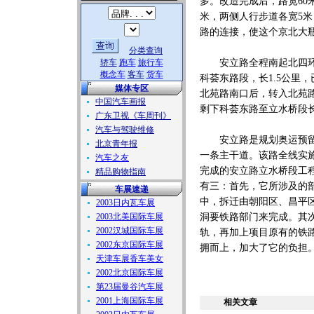
多。改造完成后，路宽60
米，两侧人行步道各宽5米
路的连接，使这个京北大
分类查询
轿车
跑车
旅行车
安立路全程南起北四环路
概念车
客车
货车
科荟东路段，长1.5公里
媒体专区
北苑路南口后，转入北苑
中国汽车画报
剩下科荟东路至立水桥段长
广东卫视《车周刊》
汽车与驾驶维修
安立路是规划奥运预留地
北京青年报
一条主干道。该路全线实
汽车之友
完成的安立路立水桥段工
精品购物指南
有三：首先，它所涉及的
车展速递
中，拆迁由朝阳区、昌平
2003日内瓦车展
2003北美国际车展
洞要铁路部门来完成。其
2002汉城国际车展
轨，再加上项目原有的铁
2002东京国际车展
拥而上，加大了它的负担
天津车展香车美女
2002北京国际车展
第23届曼谷汽车展
2001上海国际车展
相关文章