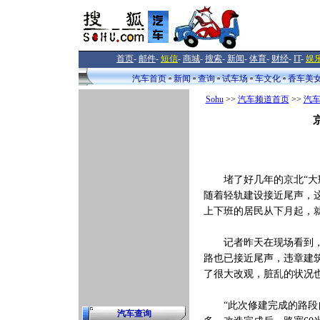
首页
-
邮件
-
短信
-
商城
-
搜索
-
新闻
-
体育
-
财经
-
IT
-
娱
汽车首页
新闻
查询
试车场
车文化
香车美
Sohu
>>
汽车频道首页
>>
汽
堵了好几年的京北“大瓶
随着轻轨建设接近尾声，
上下班的居民从下月起，
记者昨天在现场看到，尽
路也已接近尾声，违章建
了很大改观，脏乱的状况
“此次修建完成的路段自立
汽车查询