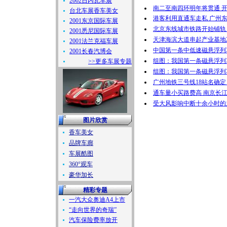
2002日内瓦车展
南二至南四环明年将贯通 
台北车展香车美女
港客利用直通车走私 广州东
2001东京国际车展
北京东线城市铁路开始铺轨
2001悉尼国际车展
天津海滨大道串起产业基地2
2001法兰克福车展
中国第一条中低速磁悬浮列
2001长春汽博会
组图：我国第一条磁悬浮列车
>>更多车展专题
组图：我国第一条磁悬浮列
广州地铁三号线18站名确定 
通车量小买路费高 南京长江
受大风影响中断十余小时的
图片欣赏
香车美女
品牌车廊
车展酷图
360°观车
豪华加长
精彩专题
一汽大众奥迪A4上市
“走向世界的奇瑞”
汽车保险费率放开