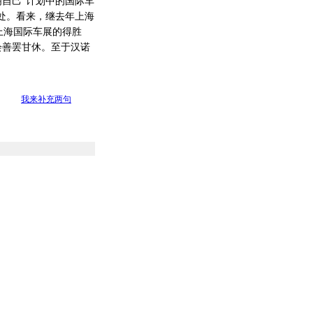
自己“计划中的国际车
之处。看来，继去年上海
上海国际车展的得胜
会善罢甘休。至于汉诺
我来补充两句