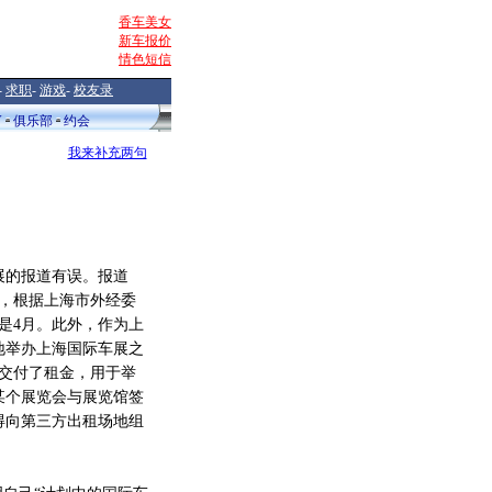
香车美女
新车报价
情色短信
-
求职
-
游戏
-
校友录
V
俱乐部
约会
我来补充两句
的报道有误。报道
，根据上海市外经委
而不是4月。此外，作为上
功地举办上海国际车展之
且交付了租金，用于举
某个展览会与展览馆签
得向第三方出租场地组