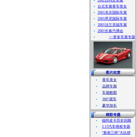
2002日内瓦车展
台北车展香车美女
2001东京国际车展
2001悉尼国际车展
2001法兰克福车展
2001长春汽博会
>>更多车展专题
图片欣赏
香车美女
品牌车廊
车展酷图
360°观车
豪华加长
精彩专题
福特皮卡历史回顾
3.15汽车维权专题
“新老三样”大比拼