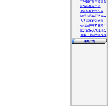
2002国产新车瞭望台
家轿新星派力奥
夏利降价后的服务
降税与汽车价格大战
入世后车价怎么降
价格放开车价狂降？
国产家轿大战北博会
赛欧、夏利先睹为快
分类广告