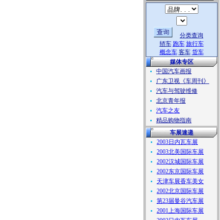
分类查询
轿车
跑车
旅行车
概念车
客车
货车
媒体专区
中国汽车画报
广东卫视《车周刊》
汽车与驾驶维修
北京青年报
汽车之友
精品购物指南
车展速递
2003日内瓦车展
2003北美国际车展
2002汉城国际车展
2002东京国际车展
天津车展香车美女
2002北京国际车展
第23届曼谷汽车展
2001上海国际车展