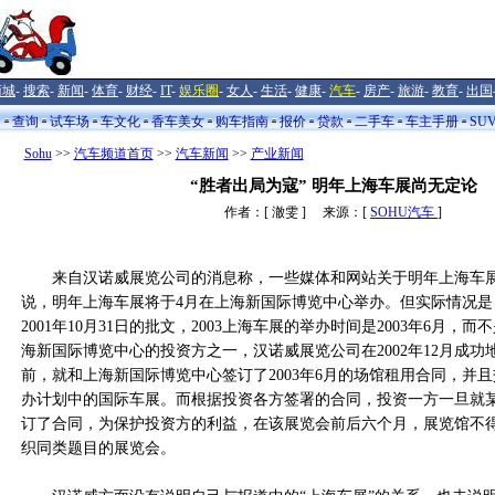
商城
-
搜索
-
新闻
-
体育
-
财经
-
IT
-
娱乐圈
-
女人
-
生活
-
健康
-
汽车
-
房产
-
旅游
-
教育
-
出国
闻
查询
试车场
车文化
香车美女
购车指南
报价
贷款
二手车
车主手册
SU
Sohu
>>
汽车频道首页
>>
汽车新闻
>>
产业新闻
“胜者出局为寇” 明年上海车展尚无定论
作者：[ 澈雯 ] 来源：[
SOHU汽车
]
来自汉诺威展览公司的消息称，一些媒体和网站关于明年上海车展
说，明年上海车展将于4月在上海新国际博览中心举办。但实际情况是
2001年10月31日的批文，2003上海车展的举办时间是2003年6月，
海新国际博览中心的投资方之一，汉诺威展览公司在2002年12月成
前，就和上海新国际博览中心签订了2003年6月的场馆租用合同，并
办计划中的国际车展。而根据投资各方签署的合同，投资一方一旦就
订了合同，为保护投资方的利益，在该展览会前后六个月，展览馆不
织同类题目的展览会。