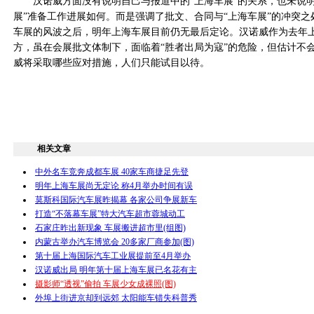
汉诺威方面没有说明自己与报道中的“上海车展”的关系，也未说明
展”准备工作进展如何。而是强调了批文、合同与“上海车展”的冲突
车展的风波之后，明年上海车展目前仍无最后定论。汉诺威作为去年
方，虽在会展批文体制下，面临着“胜者出局为寇”的危险，但估计不
威将采取哪些应对措施，人们只能试目以待。
相关文章
中外名车竞奔成都车展 40家车商捷足先登
明年上海车展尚无定论 称4月举办时间有误
莫斯科国际汽车展昨揭幕 各家公司争展新车
打造“不落幕车展”特大汽车超市蓉城动工
石家庄昨出新现象 车展搬进超市里(组图)
内蒙古举办汽车博览会 20多家厂商参加(图)
第十届上海国际汽车工业展提前至4月举办
汉诺威出局 明年第十届上海车展已名花有主
摄影师“透视”偷拍 车展少女成裸照(图)
外埠上街进京却到远郊 太阳能车错失科普秀