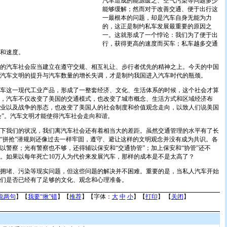
汽车造成的能源匮乏、空气污染等问题多少
能够缓解；然而对于改善交通、便于出行这
一最根本的问题，却是汽车自身无能为力
的，这正是制约私车发展最重要的原因之
一。这就形成了一个悖论：我们为了便于出
行，获得更高的速度而买车；私车越多交通
和速度。
汽车社会应当建立在遵守交规、相互礼让、步行者优先的精神之上。今天的中国
汽车文明的提升与汽车数量的增长失调，才是制约我国进入汽车时代的瓶颈。
这一现代工业产品，形成了一整套经济、文化、生活体系的时候，这个社会才算
，汽车不仅改变了美国的交通模式，也改变了城市概念、生活方式和区域经济布
业以及战争的形态，也改变了美国人的社会制度和价值观念走向，以致人们说美国
社会”。汽车文明才能使得汽车社会走向和谐。
我们的状况，我们离汽车社会还有着相当大的差距。虽然交通管理的水平有了长
“拼抢”潜规则还像过去一样牢固，遵守、避让这样的文明观念并没有成为共识。各
以警察；光有警察也不够，还得辅以保安和“交通协管”；加上保安和“协管”还不
。如果以每年死亡10万人为代价来发展汽车，那样的成本是不是太高了？
堵、污染等现实问题，但这些问题的解决并不困难。重要的是，当私人汽车开始
们是否已经有了足够的文化、观念和心理准备。
说两句
】【
我要“揪”错
】【
推荐
】【字体：
大
中
小
】【
打印
】 【
关闭
】