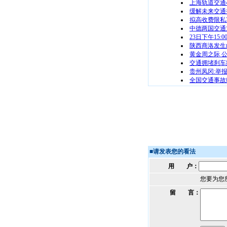
上海轨道交通
缓解未来交通
拟高收费限私
中德两国交通
23日下午15
陕西商洛发生
黄金周之际 
交通拥堵刹车
贵州凤冈:举
全国交通事故
■
请发表您的看法
用 户：
您要为您
留 言：