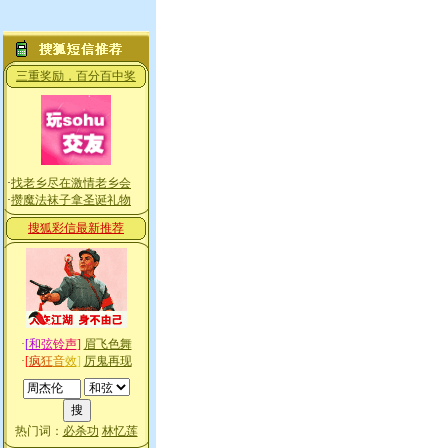
三重奖励，百分百中奖
·
找老乡尽在激情老乡会
·
攒魔法袜子拿圣诞礼物
搜狐彩信最新推荐
·
[
和
弦
铃
声
]
眉飞色舞
·
[
疯
狂
音
效
]
厉鬼再现
热门词：
必杀功
林忆莲