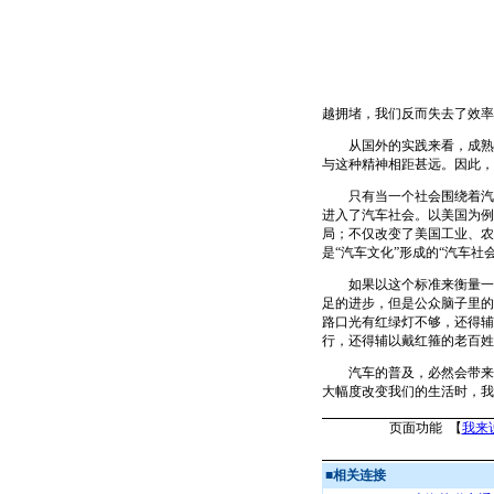
越拥堵，我们反而失去了效率
从国外的实践来看，成熟的
与这种精神相距甚远。因此，
只有当一个社会围绕着汽车
进入了汽车社会。以美国为例
局；不仅改变了美国工业、农
是“汽车文化”形成的“汽车
如果以这个标准来衡量一下
足的进步，但是公众脑子里的
路口光有红绿灯不够，还得辅
行，还得辅以戴红箍的老百姓
汽车的普及，必然会带来拥
大幅度改变我们的生活时，我
页面功能 【
我来
■
相关连接