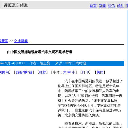
首页
|
新闻
|
短信
|
邮件
|
车新闻
>>
交通新闻
由中国交通拥堵现象看汽车文明不是单行道
03年09月24日08:12 作者：陌上桑 来源：中华工商时报
说两句
】【
我要“揪”错
】【
推荐
】【字体：
大
中
小
】【
打印
】 【
关闭
】
汽车在中国所受到的关注，似乎超过了
世界上任何国家和地区。特别是近十几年
来，随着轿车工业的发展和私人汽车的出
现，以及“入世”谈判的进程，汽车问题一再
成为社会关注的热点。“该不该发展私家
车”这样的争论不绝于耳，专家则雄辩地告
诉我们，一旦北京的汽车保有量超过200万
辆，北京的交通将陷入瘫痪。
随着新技术、新能源、新概念的出现，