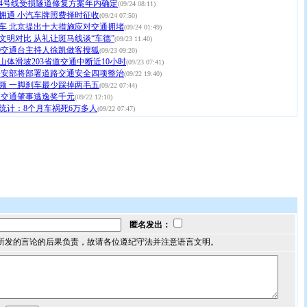
4号线受损隧道修复方案年内确定
(09/24 08:11)
拥通 小汽车牌照费择时征收
(09/24 07:50)
车 北京提出十大措施应对交通拥堵
(09/24 01:49)
文明对比 从礼让斑马线谈“车德”
(09/23 11:40)
:00交通台主持人徐凯做客搜狐
(09/23 09:20)
山体滑坡203省道交通中断近10小时
(09/23 07:41)
公安部将部署道路交通安全四项整治
(09/22 19:40)
频 一脚刹车最少踩掉两毛五
(09/22 07:44)
报交通肇事逃逸奖千元
(09/22 12:10)
统计：8个月车祸死6万多人
(09/22 07:47)
匿名发出：
所发的言论的后果负责，故请各位遵纪守法并注意语言文明。