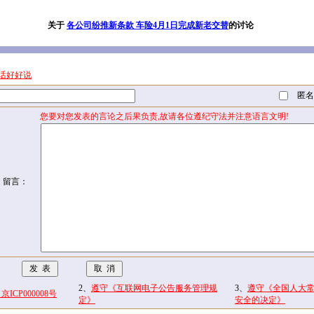
关于
各公司纷推新条款 车险4月1日完成新老交替
的讨论
话好好说
匿名
您要对您发表的言论之后果负责,故请各位遵纪守法并注意语言文明!
留言：
2、
遵守《互联网电子公告服务管理规
3、
遵守《全国人大
CP000008号
定》
安全的决定》