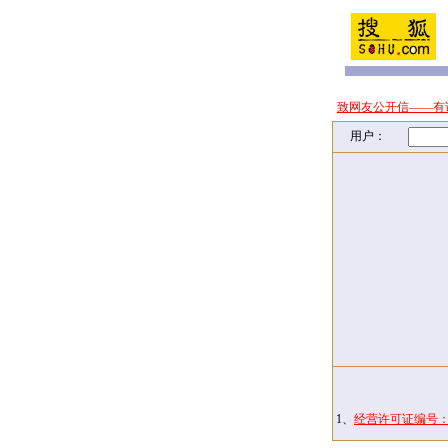
致网友公开信——有
用户：
1、
经营许可证编号：京I