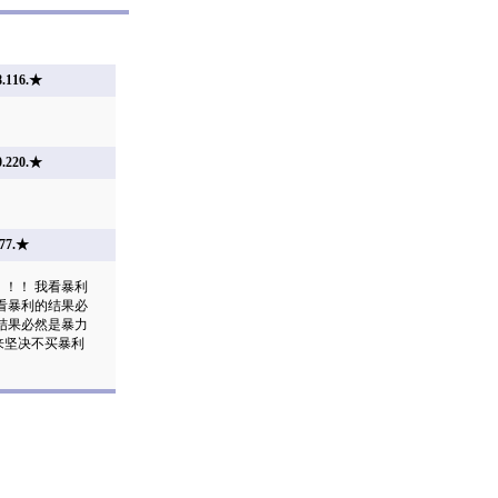
.116.★
.220.★
77.★
！！ 我看暴利
看暴利的结果必
结果必然是暴力
来坚决不买暴利