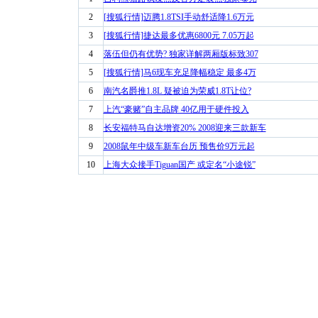
2
[搜狐行情]迈腾1.8TSI手动舒适降1.6万元
3
[搜狐行情]捷达最多优惠6800元 7.05万起
4
落伍但仍有优势? 独家详解两厢版标致307
5
[搜狐行情]马6现车充足降幅稳定 最多4万
6
南汽名爵推1.8L 疑被迫为荣威1.8T让位?
7
上汽“豪赌”自主品牌 40亿用于硬件投入
8
长安福特马自达增资20% 2008迎来三款新车
9
2008鼠年中级车新车台历 预售价9万元起
10
上海大众接手Tiguan国产 或定名“小途锐”