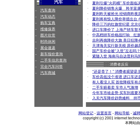
汽车
·
夏利引爆“火药桶” 车价面临
·
夏利降价销售火爆 羚羊富
-
汽车查询
·
夏利昨天被抢光 经销商昨夜急
-
汽车动态
·
夏利将有惊人降价举措出台 
-
购车宝典
·
降价三万的红旗世纪星 北京
-
维修保养
·
进口车降价了 上海产轿车暂
·
中高档轿车价格战打响 红旗
-
图片欣赏
·
吉利再挑降价大旗 美日狂降44
-
时尚休闲
·
天津海关实行新关税 原价越
-
展会速递
·
国产车价会被“入世”左右吗
-
新车报价查询
·
紧随入世 海南马自达普利马降
-
二手车信息查询
消费者反应
-
完全汽车问答
·
“还是贵了！” 消费者观望是
-
汽车商城
·
车价高低没个准谱 进口车还
·
有人看没人买 首批降税车有
·
二手车赔着卖 车市人气激增
·
今年车市啥走势 买车到底要
·
入关汽车降价趋势难料 持
网站登记
-
设置首页
-
网站导航
-
诚
copyright (c) 2001 internet techno
本网站由