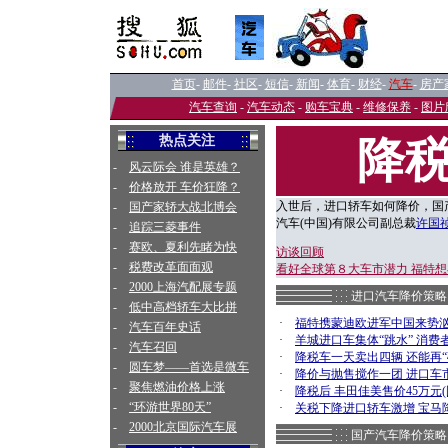
首页
-
邮件
-
社区
-
短信
-
新闻
-
体育
-
财经
-
汽车
-
房产
汽车查询
-
汽车动态
-
购车宝典
-
维修保养
-
图片
热点关注
降
-
风云际会 谁是英雄？
-
价格放开 车价狂降？
入世后，进口轿车如何降价，国产
-
国产家轿大战北博会
汽车(中国)有限公司副总裁
许国
-
追踪三菱事件
-
赛欧、夏利先睹为快
访谈回顾
-
税费改革面面观
看好全球第８大车市潜力 福特
-
2000上海汽配展专题
进口汽车降价策略
-
低中高档轿车大比拼
·
福特携蒙迪欧进军中国来势
-
汽车百年史话
·
羊城进口车集体“跳水” 消费
-
汽车召回
·
降税车一天卖出四辆 还能再“
-
圆车梦——首选是微车
·
降价与抛售搅作一团 进口车
-
聚焦燃油价格上涨
·
降税后 丰田佳美售价45万元(
-
“环游世界80天”
·
关税下降进口轿车激增 宝马降
-
2000北京国际汽车展
国产汽车降价策略