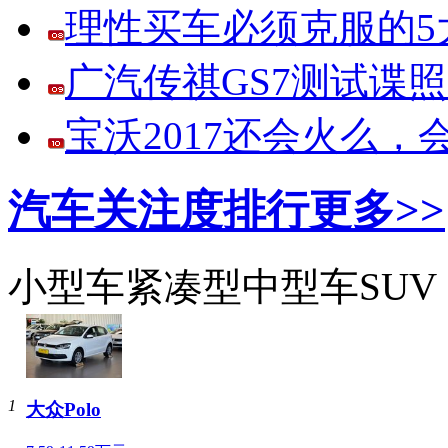
理性买车必须克服的5大
广汽传祺GS7测试谍
宝沃2017还会火么
汽车关注度排行
更多>>
小型车
紧凑型
中型车
SUV
1
大众Polo