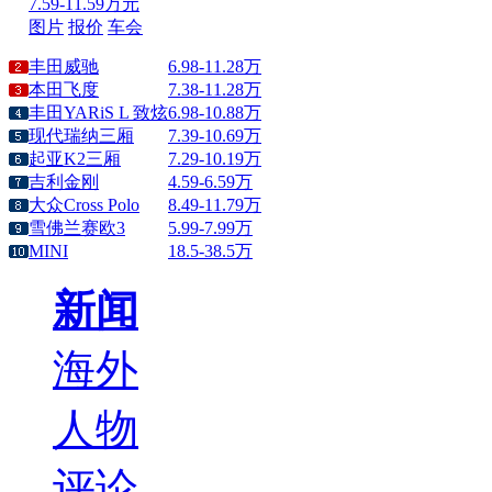
7.59-11.59万元
图片
报价
车会
丰田威驰
6.98-11.28万
本田飞度
7.38-11.28万
丰田YARiS L 致炫
6.98-10.88万
现代瑞纳三厢
7.39-10.69万
起亚K2三厢
7.29-10.19万
吉利金刚
4.59-6.59万
大众Cross Polo
8.49-11.79万
雪佛兰赛欧3
5.99-7.99万
MINI
18.5-38.5万
新闻
海外
人物
评论