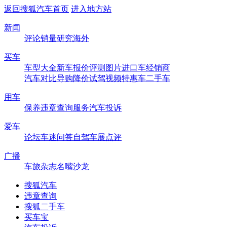
返回搜狐汽车首页
进入地方站
新闻
评论
销量
研究
海外
买车
车型大全
新车
报价
评测
图片
进口车
经销商
汽车对比
导购
降价
试驾
视频
特惠车
二手车
用车
保养
违章查询
服务
汽车投诉
爱车
论坛
车迷
问答
自驾
车展
点评
广播
车旅杂志
名嘴沙龙
搜狐汽车
违章查询
搜狐二手车
买车宝