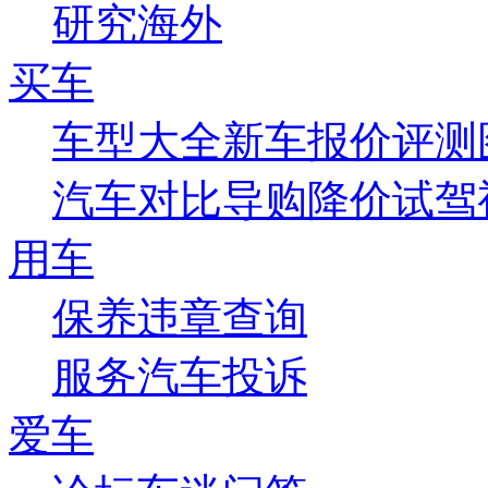
研究
海外
买车
车型大全
新车
报价
评测
汽车对比
导购
降价
试驾
用车
保养
违章查询
服务
汽车投诉
爱车