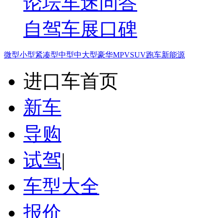
论坛
车迷
问答
自驾
车展
口碑
微型
小型
紧凑型
中型
中大型
豪华
MPV
SUV
跑车
新能源
进口车首页
新车
导购
试驾
|
车型大全
报价