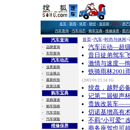
首页
-
新闻
-
体育
-
财经
-
道琼斯
-
汽车
-
房产
汽车查询
-
汽车动态
-
购车宝典
-
维修保养
-
图片
首页
>
汽车
>
时尚与休闲
汽车查询
汽车运动—超级
-
品牌查询
-
车型查询
昔日徒弟驾车飞
汽车动态
激情与速度—绚
-
业界新闻
铁骑雨林200
-
行业视点
-
最新科技
(2002/01/23,14:16)
-
政策法规
绞盘，越野必备
购车宝典
记第二届银声杯
-
采购漫谈
贵族改装车——
-
购车指南
切诺基增高有
-
汽车贷款
-
汽车保险
不羁“小可爱” 
维修保养
商务座驾也可超