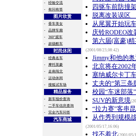
-
经验交流
四驱车前防撞
-
有问有答
脱离改装误区
图片欣赏
从尾翼开始玩
-
香车美女
-
品牌车廊
庆铃RODEO
-
360°观车
第六届(富豪)
-
超级酷车
(2001/08/23,08:42)
时尚休闲
Jimmy和他的奥
-
经典名车
-
摩托英豪
北京将在200
-
走南闯北
塞纳威尔卡丁
-
运动休闲
丈夫的“第三条
-
搜狐试车场
校园“车迷部落
精品服务
-
新车报价查询
SUV的新意境
(2
-
二手车信息查询
“拉力赛”客串
-
完全汽车问答
从作秀到规模战
汽车商城
(2001/05/17,16:06)
找不着北
(2001/05/