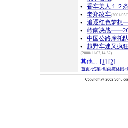
香车美人１２
老郑改车
(2001/05/
追逐红色梦想—
岭南决战——2
中国公路摩托
越野车迷又疯
(2000/11/02,14:32)
其他...
[1]
[2]
首页
>
汽车
>
时尚与休闲
Copyright @ 2002 Sohu.c