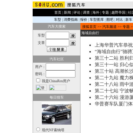
首页
|
新闻
|
评论
|
调查
|
海外
|
专题
|
越野帝国
|
社
车型
|
消费指南
|
报价
|
车型图库
|
图吧
|
对比
|
新车
汽车大搜索
搜狐首页
>>
汽车频道
>>
专题
>
海域自由行
车型
文章
上海华普汽车恭祝
“海域自由行”驰骋
第三十二站 胜利归
汽车社区
第三十一站 归心似
用户：
第三十站 高潮长
密码：
第二十九站 魔力
我是ChinaRen用户
第二十八站 雨中
第二十七站 宁波
第二十六站 漫游
每日猜车
华普赛车队厦门体
现代NF索纳塔