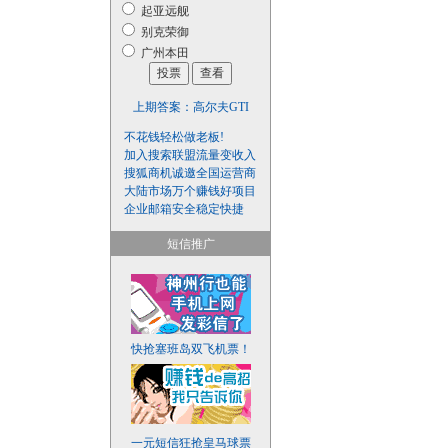
起亚远舰
别克荣御
广州本田
上期答案：
高尔夫GTI
不花钱轻松做老板!
加入搜索联盟流量变收入
搜狐商机诚邀全国运营商
大陆市场万个赚钱好项目
企业邮箱安全稳定快捷
短信推广
快抢塞班岛双飞机票！
一元短信狂抢皇马球票