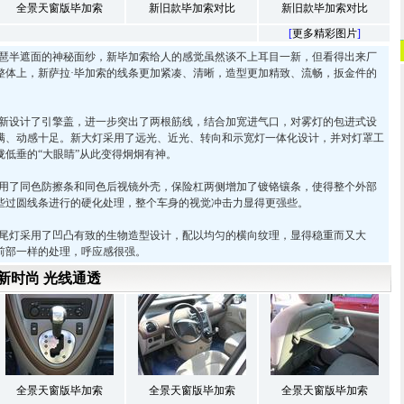
全景天窗版毕加索
新旧款毕加索对比
新旧款毕加索对比
[
更多精彩图片
]
半遮面的神秘面纱，新毕加索给人的感觉虽然谈不上耳目一新，但看得出来厂
整体上，新萨拉·毕加索的线条更加紧凑、清晰，造型更加精致、流畅，扳金件的
设计了引擎盖，进一步突出了两根筋线，结合加宽进气口，对雾灯的包进式设
满、动感十足。新大灯采用了远光、近光、转向和示宽灯一体化设计，并对灯罩工
低垂的“大眼睛”从此变得炯炯有神。
了同色防擦条和同色后视镜外壳，保险杠两侧增加了镀铬镶条，使得整个外部
些过圆线条进行的硬化处理，整个车身的视觉冲击力显得更强些。
灯采用了凹凸有致的生物造型设计，配以均匀的横向纹理，显得稳重而又大
前部一样的处理，呼应感很强。
新时尚 光线通透
全景天窗版毕加索
全景天窗版毕加索
全景天窗版毕加索