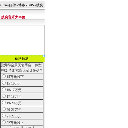
naRen
-
邮件
-
博客
-
BBS
-
搜狗
搜狗音乐大本营
价格预测
您觉得全景天窗手自一体型
萨拉·毕加索应该定价多少？
15万元以下
15-16万元
16-17万元
17-18万元
19-20万元
20-21万元
21-22万元
22万元以上