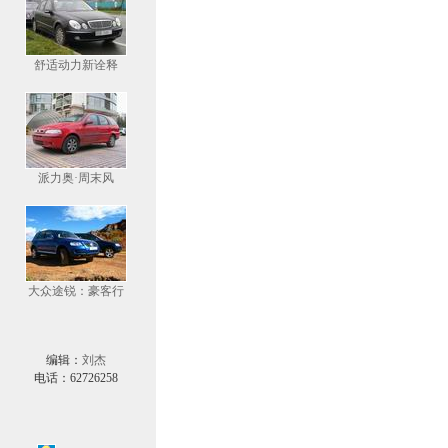
舒适动力新诠释
派力奥·周末风
大众途锐：豪客行
编辑：
刘杰
电话：62726258