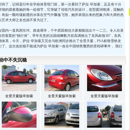
了，记得是02年在学校体育馆门前，第一次看到了萨拉·毕加索，足足有十分
仔细的摸索着她的每一处细节，它突破了传统汽车的设计，造型圆润饱满，流畅的
，有如一颗玲珑剔透的水珠在空气中飘逸飞翔，她所表现出来的想象力和大师的杰
以艺术大师之名也就不算为过了。
国内一直风雨坎坷、路途艰辛，个中原因相信大家都能说出个一二三。令人欣喜
有些落寞的“独行侠”，早年失意的法国雄狮数月前高调推出了东风标致307，东风
销体系，今天，萨拉·毕加索又完全与欧洲同步推出了全景天窗，PSA标致雪铁龙
力了。这次改款能不能成为萨拉·毕加索一改在中国销售颓势的里程碑事件， 我们
灵动中不失沉稳
全景天窗版毕加索
全景天窗版毕加索
全景天窗版毕加索