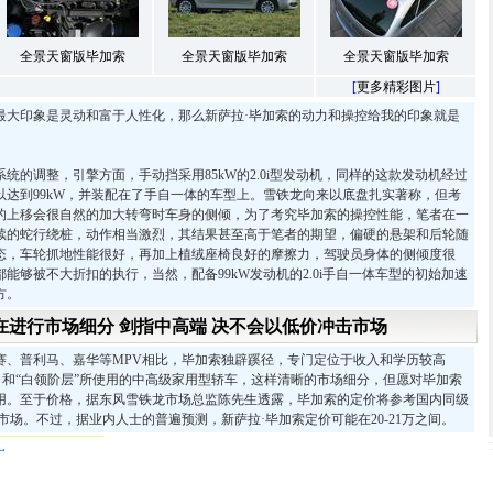
全景天窗版毕加索
全景天窗版毕加索
全景天窗版毕加索
[
更多精彩图片
]
印象是灵动和富于人性化，那么新萨拉·毕加索的动力和操控给我的印象就是
调整，引擎方面，手动挡采用85kW的2.0i型发动机，同样的这款发动机经过
以达到99kW，并装配在了手自一体的车型上。雪铁龙向来以底盘扎实著称，但考
的上移会很自然的加大转弯时车身的侧倾，为了考究毕加索的操控性能，笔者在一
续的蛇行绕桩，动作相当激烈，其结果甚至高于笔者的期望，偏硬的悬架和后轮随
态，车轮抓地性能很好，再加上植绒座椅良好的摩擦力，驾驶员身体的侧倾度很
能够被不大折扣的执行，当然，配备99kW发动机的2.0i手自一体车型的初始加速
方。
在进行市场细分 剑指中高端 决不会以低价冲击市场
普利马、嘉华等MPV相比，毕加索独辟蹊径，专门定位于收入和学历较高
”、和“白领阶层”所使用的中高级家用型轿车，这样清晰的市场细分，但愿对毕加索
用。至于价格，据东风雪铁龙市场总监陈先生透露，毕加索的定价将参考国内同级
击市场。不过，据业内人士的普遍预测，新萨拉·毕加索定价可能在20-21万之间。