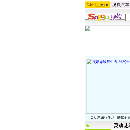
灵动忠诚很生活--试驾全
灵动 