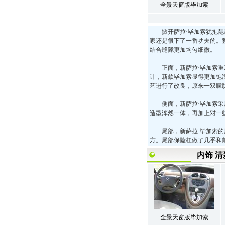
全景天窗版毕加索
掀开萨拉·毕加索犹抱琵琶
家还是很下了一番功夫的。
结合缝隙更加均匀细微。
正面，新萨拉·毕加索重新
计，新款毕加索显得更加饱
艺进行了改良，原来一双朦胧
侧面，新萨拉·毕加索采用
造型浑然一体，再加上对一
尾部，新萨拉·毕加索的尾
方。尾部保险杠做了几乎和
内饰 清
全景天窗版毕加索