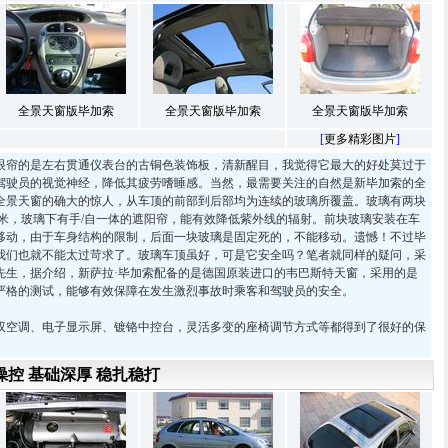
全景天窗版毕加索
全景天窗版毕加索
全景天窗版毕加索
[
更多精彩图片
]
帘的是左右贯通仪表台的古铜色装饰板，清新醒目，我觉得它最大的好处莫过于
驾驶员的视觉神经，降低其疲劳嗜睡感。当然，最需要关注的自然是新毕加索的全
全景天窗的确大的惊人，从车顶的前部到后部均为连续的玻璃所覆盖。玻璃有两块
方米，玻璃下有手/自一体的遮阳帘，能有效降低紫外线的辐射。前块玻璃安装在车
移动，由于车身结构的限制，后面一块玻璃是固定死的，不能移动。遗憾！不过毕
我们也就不能太过苛求了。玻璃车顶虽好，可是它安全吗？笔者就同样的疑问，采
先生，据介绍，新萨拉·毕加索配备的是德国原装进口的韦巴斯特天窗，采用的是
过严格的测试，能够有效保障在发生激烈事故时乘客和驾驶员的安全。
空调、电子显示屏、镀铬中控台，灵活多变的座椅调节方式等都得到了很好的保
操控 基础深厚 稳扎稳打