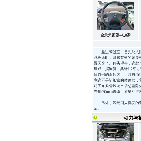
全景天窗版毕加索
坐进驾驶室，首先映入眼
跑长途时，能够有效的刺激
景天窗了。仰头望去，这款
组成，据测算，共计1.2平
顶前部的滑轨内，可以自由
竟这不是毕加索的敞蓬款，
访了东风雪铁龙市场总监陈
专用的5mm玻璃，质量经
另外，深受国人喜爱的双
留。
动力与