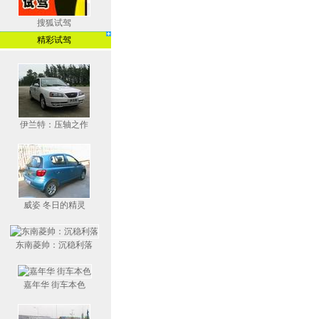
搜狐试驾
精彩试驾
伊兰特：压轴之作
威姿 冬日的精灵
东南菱帅：沉稳利落
嘉年华 街车本色