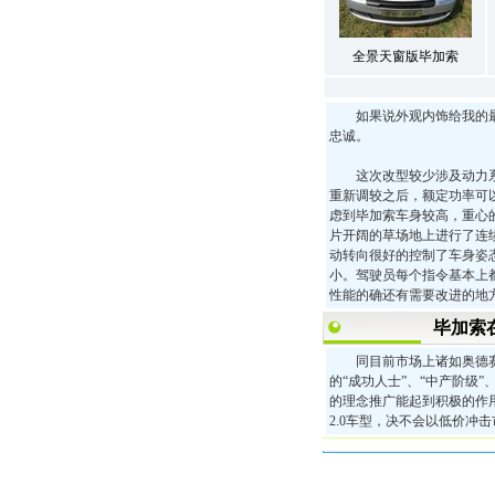
全景天窗版毕加索
如果说外观内饰给我的最大
忠诚。
这次改型较少涉及动力系统的
重新调较之后，额定功率可
虑到毕加索车身较高，重心
片开阔的草场地上进行了连
动转向很好的控制了车身姿
小。驾驶员每个指令基本上都
性能的确还有需要改进的地
毕加索
同目前市场上诸如奥德赛、
的“成功人士”、“中产阶级
的理念推广能起到积极的作
2.0车型，决不会以低价冲