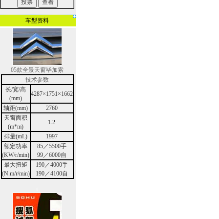
车型资料
05款全景天窗毕加索
技术参数
长/宽/高
4287×1751×1662
(mm)
轴距(mm)
2760
天窗面积
1.2
(m*m)
排量(mL)
1997
额定功率
85／5500手
(KW/r/min)
99／6000自
最大扭矩
190／4000手
(N.m/r/min)
190／4100自