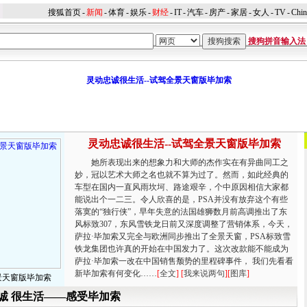
搜狐首页
-
新闻
-
体育
-
娱乐
-
财经
-
IT
-
汽车
-
房产
-
家居
-
女人
-
TV
-
Chi
搜狗拼音输入法
灵动忠诚很生活--试驾全景天窗版毕加索
她所表现出来的想象力和大师的杰作实在有异曲同工之
妙，冠以艺术大师之名也就不算为过了。然而，如此经典的
车型在国内一直风雨坎坷、路途艰辛，个中原因相信大家都
能说出个一二三。令人欣喜的是，PSA并没有放弃这个有些
落寞的“独行侠”，早年失意的法国雄狮数月前高调推出了东
风标致307，东风雪铁龙日前又深度调整了营销体系，今天，
萨拉·毕加索又完全与欧洲同步推出了全景天窗，PSA标致雪
铁龙集团也许真的开始在中国发力了。这次改款能不能成为
萨拉·毕加索一改在中国销售颓势的里程碑事件， 我们先看看
新毕加索有何变化……
[
全文
] [
我来说两句
][
图库
]
景天窗版毕加索
忠诚 很生活——感受毕加索