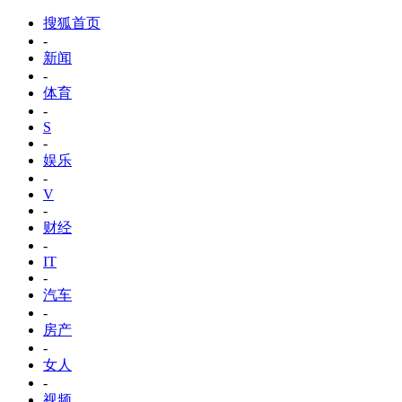
搜狐首页
-
新闻
-
体育
-
S
-
娱乐
-
V
-
财经
-
IT
-
汽车
-
房产
-
女人
-
视频