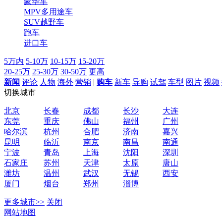
豪华车
MPV多用途车
SUV越野车
跑车
进口车
5万内
5-10万
10-15万
15-20万
20-25万
25-30万
30-50万
更高
新闻
评论
人物
海外
营销
|
购车
新车
导购
试驾
车型
图片
视频
切换城市
北京
长春
成都
长沙
大连
东莞
重庆
佛山
福州
广州
哈尔滨
杭州
合肥
济南
嘉兴
昆明
临沂
南京
南昌
南通
宁波
青岛
上海
沈阳
深圳
石家庄
苏州
天津
太原
唐山
潍坊
温州
武汉
无锡
西安
厦门
烟台
郑州
淄博
更多城市>>
关闭
网站地图