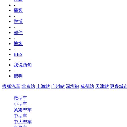
-
播客
-
微博
-
邮件
-
博客
-
BBS
-
我说两句
-
搜狗
搜狐汽车
北京站
上海站
广州站
深圳站
成都站
天津站
更多城市
微型车
小型车
紧凑型车
中型车
中大型车