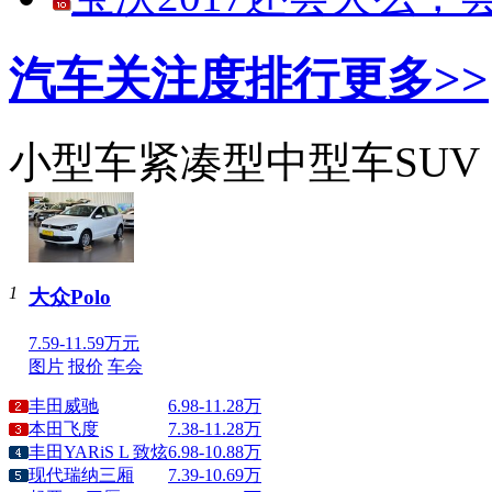
汽车关注度排行
更多>>
小型车
紧凑型
中型车
SUV
1
大众Polo
7.59-11.59万元
图片
报价
车会
丰田威驰
6.98-11.28万
本田飞度
7.38-11.28万
丰田YARiS L 致炫
6.98-10.88万
现代瑞纳三厢
7.39-10.69万