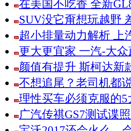
在美国不吃香 全新G
SUV没它甭想玩越野
超小排量动力解析 上
更大更宜家 一汽-大
颜值有提升 斯柯达新
不想追尾？老司机都说
理性买车必须克服的5大
广汽传祺GS7测试谍
宝沃2017还会火么