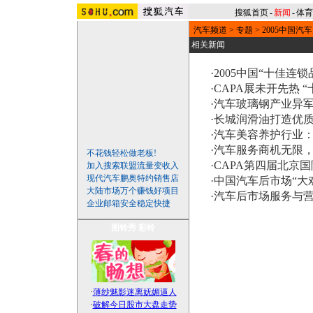
搜狐首页
-
新闻
-
体育
汽车频道
>
专题
>
2005中国汽
相关新闻
·
2005中国“十佳连
·
CAPA展未开先热 
·
汽车玻璃钢产业异军
·
长城润滑油打造优
·
汽车美容养护行业
·
汽车服务商机无限
不花钱轻松做老板!
·
CAPA第四届北京
加入搜索联盟流量变收入
现代汽车鹏奥特约销售店
·
中国汽车后市场“大戏
大陆市场万个赚钱好项目
·
汽车后市场服务与
企业邮箱安全稳定快捷
图铃秀
彩铃
·
薄纱魅影迷离妩媚逼人
·
破解今日股市大盘走势