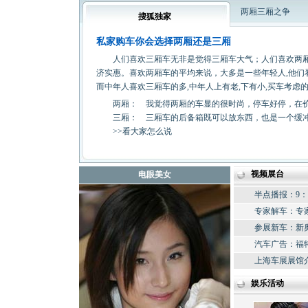
两厢三厢之争
搜狐独家
私家购车你会选择两厢还是三厢
人们喜欢三厢车无非是觉得三厢车大气；人们喜欢两厢
济实惠。喜欢两厢车的平均来说，大多是一些年轻人,他们看
而中年人喜欢三厢车的多,中年人上有老,下有小,买车考虑
两厢
：
我觉得两厢的车显的很时尚，停车好停，在
三厢
：
三厢车的后备箱既可以放东西，也是一个缓
>>看大家怎么说
视频展台
电眼美女
半点播报
：
9：
专家解车
：
专
参展新车
：
新
汽车广告
：
福
上海车展展馆
娱乐活动