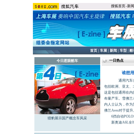
搜狐首页
-
新
首页
|
车展
|
新闻
|
车型
|
酷
一日热点
今日惹眼酷车
谁想用
通用汽车公司副
包括欧洲、亚太、
这是包括通用在内
布量产车。雪佛兰
内人士认为，作为
佛兰Aveo对于提
6挡自动POL
猎豹展示国产概念车风采
新奥迪A6L全