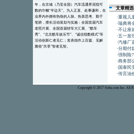
年，在京城（乃至全国）汽车流通界屈指可
文章精选
数的巾帼“半边天”。为人正直、处事谦和，在
业界内外拥有热络的人脉。热衷思考、勤于
·
重视儿
笔耕，擅长活动策划与实施：全国首届汽车
·
瑞典将
老照片展、全国首届轿车大汇展、“酷车
·
不让座
秀”、“北京酷车娱乐节”、“诚信指数模式”等
·
五一发
活动创新仁者见仁；发表拙作上百篇、见解
·
汽修厂是
雅俗“共享”智者见智。
·
分期付
·
强制险
·
商务部
·
国泰民
·
传言油
Copyright © 2017 Sohu.com Inc. Al