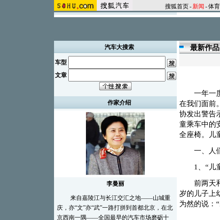
搜狐首页
-
新闻
-
体育
汽车大搜索
最新作品
车型
文章
一年一度的
作家介绍
在我们面前
协发出警告
童乘车中的
全座椅。儿
一、人们
1、“儿童
前两天和一
李曼丽
岁的儿子上
来自嘉陵江与长江交汇之地——山城重
为然的说：
庆，亦“文”亦“武”一路打拼到首都北京，在北
京西南一隅——全国最早的汽车市场磨砺十