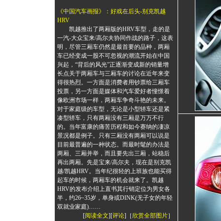
《
中国汽车画报》：好戏在后头-别克凯越
HRV
凯越推出了两厢版的HRV车型，走的是
一汽-大众宝来/高尔夫协同作战的路子，这表
明，尽管三厢车仍然是最首要的品种，两厢
车已经变成一股不可忽视的潮流开始在中国
兴起，“背后的风光”正逐渐变成新的销量增
长点关于两厢车与三厢车的讨论在近年来变
得很热烈。一方面是消费者用钞票给三厢车
投票，另一方面是媒体和汽车爱好者憧憬着
像欧洲市场一样，两厢车争奇斗艳的未来。
对于家庭级的车型，无论是小型轿车还是紧
凑型轿车，只有两厢没有三厢是万万不行
的。当年富康的痛苦历程和如今赛纳的凄凉
景况都是例子。只有三厢没有两厢可以说是
目前最普遍的一种状态。而最时髦的办法是
两厢、三厢并举，而且要先出三厢，站稳后
再出两厢。先是宝来/高尔夫，现在是别克凯
越/凯越HRV。当年纪很轻的上班族也能买得
起车的时候，两厢车的机会就来了。凯越
HRV的发布介绍上直书其行销定位为男女各
半，约26~35岁，单身或DINK(无子女的年轻
双就业家庭)……
[
阅读全文
][
评论
]［
欣赏全部图片
］