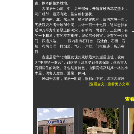
古、探奇的旅游胜地。
古崖居分为前、中、后三部分，开凿在砂砾花岗壁上，
洞口毗邻，错落有致，呈自然村落状。
南沟南、北、东三坡，鳞次凿建91洞；后沟东坡一面，
阁状洞穴布满全坡26个洞；共计一百一十七洞，这些悬挂在
近10万平方米岩壁上的洞穴，有单间、两套间、三套间；有
的一下相通，有的左右相连，宛如层楼居室，还有的一洞多
门，四通八达。 洞内凿有石灯台、石灶台、石槽、石
炕、布局合理；排烟道、气孔、户枢、门枢痕迹，历历在
目。
古崖居是华北地区发现的规模最大的崖居遗址，被称
为“中华第一谜宫”，到这里可以享受到寻古探幽，体验古人
石洞居住的刺激。
务也别有特色，山洞宾馆及别具一格的小
木屋，供客人度假、避暑、休闲。
风烟千古事，崖居一时谜，欲解山中谜，请到古崖居
[查看全文] [查看更多文章]
查