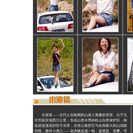
古崖居——古代人在陡峭的山崖上凿建的居室。位于北
京市延庆域西22公里，东连山青水秀的松山自然保护区，南
临碧波荡漾的官厅水库，京张公路把它与全国最大的山戎陈
列馆，塞外小漓江——龙庆峡连成一线，是观赏、登攀、寻