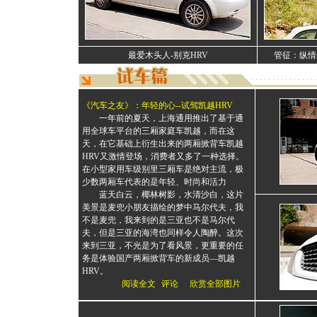
最爱木头人-别克HRV
管征：纵情
《汽车之友》：年轻的心--试驾凯越HRV
一年前的夏天，上海通用推出了基于通
用全球车平台的三厢家庭车凯越，而在这
天，在它基础上衍生出来的两厢掀背车凯越
HRV又激情登场，消费者又多了一种选择。
在小型家用车级别里三厢车是绝对主流，极
少数两厢车代表的是年轻、时尚和活力
蓝天白云，椰林树影，水清沙白，这片
美景是麦兜小朋友描绘的梦中马尔代夫，我
不是麦兜，我来到的是三亚也不是马尔代
夫，但是三亚的海湾也同样令人陶醉。这次
来到三亚，不光是为了看风景，更重要的任
务是体验国产两厢掀背车的新成员—凯越
HRV。
[
阅读全文
][
评论
]［
欣赏全部图片
］