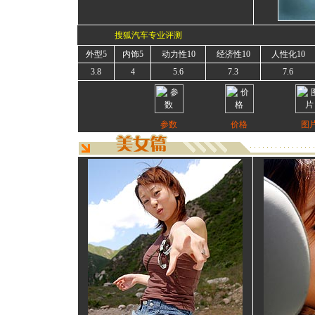
搜狐汽车专业评测
外型5
内饰5
动力性10
经济性10
人性化10
3.8
4
5.6
7.3
7.6
参数
价格
图