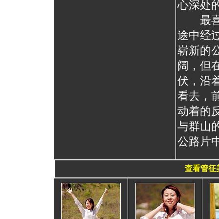
心深处
最喜
途中经
崭新的
阔，但
伏，沿
看去，
动着的
与群山
公路片
查看管征