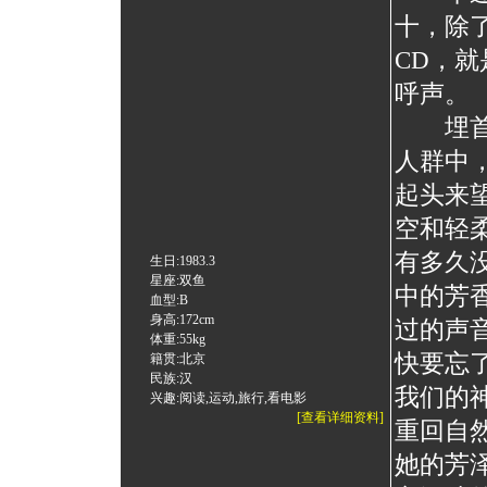
十，除
CD，
呼声。
埋首
人群中
起头来
空和轻
有多久
生日:1983.3
星座:双鱼
中的芳
血型:B
身高:172cm
过的声
体重:55kg
快要忘
籍贯:北京
民族:汉
我们的
兴趣:阅读,运动,旅行,看电影
[查看详细资料]
重回自
她的芳