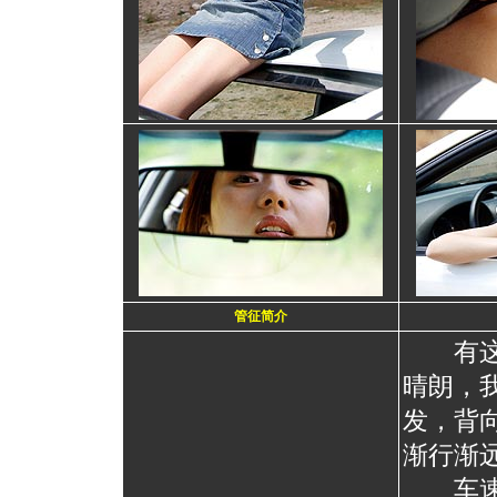
管征简介
有这
晴朗，
发，背
渐行渐
车速