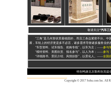
敬请关注
“汽车三
“三角”是几何形状里最稳固的，而且三条边紧密不分。中
展，车轮上的经济更是多不必言，诸多需求导致诸多服务业的发
“车型资料、试车报告、抢购专线”，以车为主；——
参与
“模特资料、美图欣赏、报名参与”，以人为本；——
参与
“详细路书、景区介绍、风情掠影”，以景化人。——
全国
特别鸣谢北京勤和别克提
Copyright © 2017 Sohu.com Inc. Al