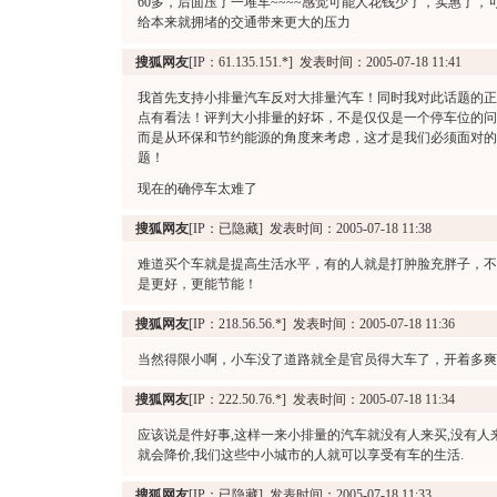
60多，后面压了一堆车~~~~感觉可能人花钱少了，实惠了，
给本来就拥堵的交通带来更大的压力
搜狐网友
[IP：61.135.151.*] 发表时间：2005-07-18 11:41
我首先支持小排量汽车反对大排量汽车！同时我对此话题的正
点有看法！评判大小排量的好坏，不是仅仅是一个停车位的问
而是从环保和节约能源的角度来考虑，这才是我们必须面对的
题！
现在的确停车太难了
搜狐网友
[IP：已隐藏] 发表时间：2005-07-18 11:38
难道买个车就是提高生活水平，有的人就是打肿脸充胖子，不
是更好，更能节能！
搜狐网友
[IP：218.56.56.*] 发表时间：2005-07-18 11:36
当然得限小啊，小车没了道路就全是官员得大车了，开着多爽
搜狐网友
[IP：222.50.76.*] 发表时间：2005-07-18 11:34
应该说是件好事,这样一来小排量的汽车就没有人来买,没有人
就会降价,我们这些中小城市的人就可以享受有车的生活.
搜狐网友
[IP：已隐藏] 发表时间：2005-07-18 11:33