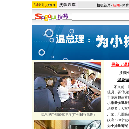
搜狐首页
-
新闻
-
体育
最新：温
搜狐
温总理
不久前，温
强调，要“取
车使用和运营
小排量惨遭歧
消费者：大车
厂家：只重眼
温总理广州试驾飞度(广州日报供图)
政府：88个
为小排量鸣冤