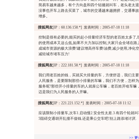
简易车越来越多，有个方向盘和四个轱辘就叫车，老头老太退
没事也开车上路去买菜了，城市的交通越来越拥挤，交通事故
增多。
搜狐网友
[IP：60.136.158.*] 发表时间：2005-07-18 11:18
控制是很有必要的,能买的起小排量经济车型的老百姓太多了,
的使用成本又这么低,如果不大力加以控制,大家只会全堵在路上
成城市资源的极大浪费!建议增高停车费\油费,减少使用,净化空
减轻城市堵车压力!
搜狐网友
[IP：222.181.58.*] 发表时间：2005-07-18 11:18
我们用老百姓的钱，买就买大排量的车，方便舒适，我们主要
人民服务，是要限制那些小排量的车嘛，我们不方便，怎样为
服务呢?那些开小排量的车的人就座公车嘛，老百姓开啥车嘛
迈是我们为人民服务的人开嘛。
搜狐网友
[IP：221.221.152.*] 发表时间：2005-07-18 11:12
应该限制小排量车,次车1.启动慢2.安全性太差.3.有四个轮就叫
5阻碍交通胡开乱撞不值钱.还是乘公交车吧!别上路添堵讨厌.
>> 