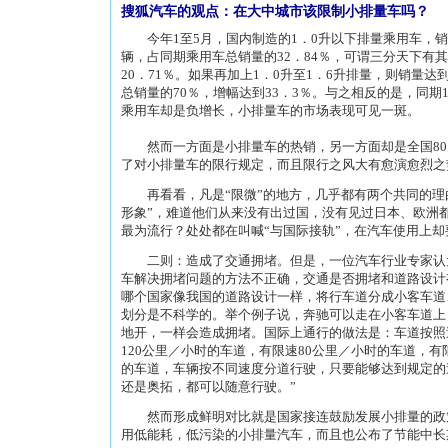
搜狐汽车
的观点：在大中城市该限制小排量车吗？
今年1至5月，国内制造的1．0升以下排量乘用车，销售量
辆，占同期乘用车总销量的32．84％，可谓三分天下有
20．71％。如果再加上1．0升至1．6升排量，则销量达到了
总销量的70％，增幅达到33．3％。与之相反的是，同期
乘用车却是负增长，小排量车的市场表现可见一斑。
然而一方面是小排量车的热销，另一方面却是全国80
了对小排量车的限行规定，而且限行之风大有愈演愈烈之
再看看，凡是“限微”的地方，几乎都有两个共同的理
形象”，难道他们从来没有出过国，没有见过日本、欧洲
最为流行？处处都在叫喊“与国际接轨”，在汽车使用上
二则：造成了交通拥堵。但是，一位汽车行业专家认
车解决拥堵问题的方法不正确，交通是否拥堵和道路设计
哪个国家像我国的道路设计一样，将行车道分成小客车道
划分是不科学的。举个例子说，奔驰可以走在小客车道上
地开，一样会造成拥堵。国际上通行的做法是：车道按照
120公里／小时的车道，有限速80公里／小时的车道，有
的车道，车辆按不同速度分道行驶，只要能够达到规定的
还是奥拓，都可以随意行驶。”
然而形成鲜明对比就是国家接连鼓励发展小排量的政
用低能耗，低污染的小排量汽车，而且也公布了节能中长