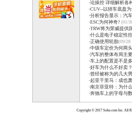
·
论操控 详细解析各
·
CUV--以轿车底盘
·
分析报告显示：汽
·
ESC为何神奇?
(01/3
·
TRW将为荣威提供
·
什么是电子稳定性
·
正确使用轮胎
(09/28 
·
中级车定价为何两
·
汽车的整体布局主
·
车上的配置是不是
·
好车为什么不好卖
·
曾经被称为的几大
·
起亚千里马：成也
·
南京菲亚特：为什
·
奔驰车上的字母与
Copyright © 2017 Sohu.com Inc. Al