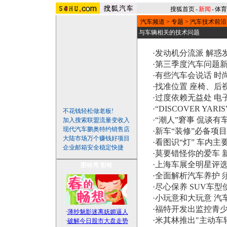
搜狐首页
-
新闻
-
体育
汽车频道
>
专题
>
汽车技术前沿
与车辆相关的技术问题
·
发动机分流派 解惑
·
第三季度汽车问题新
·
有些汽车会说话 时
·
找准位置 座椅、后
·
过度依赖无益处 电
·
“DISCOVER YA
不花钱轻松做老板!
·
“潮人”窘事 侃谈
加入搜索联盟流量变收入
现代汽车鹏奥特约销售店
·
新车“装修”必备项
大陆市场万个赚钱好项目
·
看图识“灯” 车内
企业邮箱安全稳定快捷
·
莫要错怪你的爱车 
·
上海车展全明星评
图铃秀
彩铃
·
全面解析汽车养护 
·
尽心保养 SUV车
·
小玩意和大玩意 汽
·
福特开发出监控青少
·
薄纱魅影迷离妩媚逼人
·
米其林推出"主动车
·
破解今日股市大盘走势