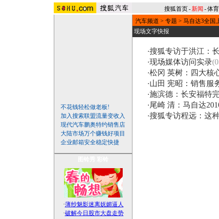
搜狐首页
-
新闻
-
体育
汽车频道
>
专题
>
马自达3全国
现场文字快报
·
搜狐专访于洪江：长
·
现场媒体访问实录
(0
·
松冈 英树：四大核
·
山田 宪昭：销售服
·
施滨德：长安福特
·
尾崎 清：马自达20
不花钱轻松做老板!
·
搜狐专访程远：这
加入搜索联盟流量变收入
现代汽车鹏奥特约销售店
大陆市场万个赚钱好项目
企业邮箱安全稳定快捷
图铃秀
彩铃
·
薄纱魅影迷离妩媚逼人
·
破解今日股市大盘走势