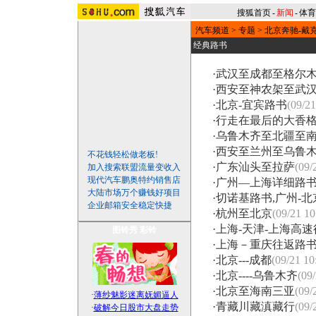
搜狐首页
-
新闻
-
体育
汽车频道
>
专题
>
北京奔驰-戴
经典路书
·
武汉至成都至格尔
·
西安至神农架至武
·
北京-宜宾路书
(09/21
·
行走在最后的大香
·
乌鲁木齐至北疆至
·
西安至兰州至乌鲁
不花钱轻松做老板!
·
广东汕头至拉萨
(09/
加入搜索联盟流量变收入
现代汽车鹏奥特约销售店
·
广州—上海详细路
大陆市场万个赚钱好项目
·
切诺基路书,广州-
企业邮箱安全稳定快捷
·
杭州至北京
(09/21 10
·
上海-天津-上海高
图铃秀
彩铃
·
上海－重庆往返路
·
北京---成都
(09/21 10
·
北京----乌鲁木齐
(09/
·
北京至海南三亚
(09/
·
薄纱魅影迷离妩媚逼人
·
青藏川藏滇藏行
(09/
·
破解今日股市大盘走势