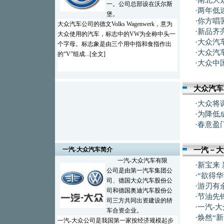
·
南北大
一。公司总部设在沃尔斯
·
两年低
堡。
·
你方唱
大众汽车公司的德文Volks Wagenwerk，意为
·
新品齐
大众使用的汽车，标志中的VW为全称中头一
·
大众汽
个字母。标志象是由三个用中指和食指作出
·
大众汽
的“V”组成...[
全文
]
·
大众中
大众汽车
·
大众将
·
为降低
·
春意盈
一汽-大众汽车简介
一汽－大
一汽-大众汽车有限
·
新宝来
公司是由第一汽车集团公
·
“欲得华
司、德国大众汽车股份公
·
游刃有余
司和德国奥迪汽车股份公
·
节油先
司三方共同出资建设的轿
·
一汽-
车合资企业。
·
焕然“
一汽-大众公司是我国第一家按经济规模起步