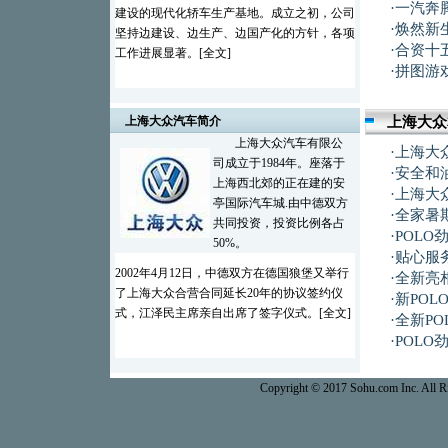
·
一汽奔
建设的现代化轿车生产基地。成立之初，公司
·
焕然新
坚持边建设、边生产、边国产化的方针，各项
·
合资十
工作进展显著。[
全文
]
·
拼图游
上海大众汽车简介
上海大众
上海大众汽车有限公
·
上海大众
司成立于1984年。座落于
·
安全和
上海西北郊的正在建的安
·
上海大
亭国际汽车城.由中德双方
·
全家暑
共同投资，投资比例各占
·
POLO
50%。
·
贴心服务
2002年4月12日，中德双方在德国狼堡又举行
·
全新亮
了上海大众合营合同延长20年的协议签约仪
·
新POL
式，江泽民主席亲自出席了签字仪式。[
全文
]
·
全新PO
·
POL
Copyright © 2017 Sohu.com Inc. Al