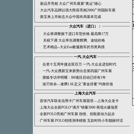
·
新品齐亮相 大众广州车展展“奥运”雄心
·
大众汽车品牌以强大阵容亮相2006广州国际车展
·
新宝来上市标志大众中国布局基本完成
大众汽车（进口）：
·
大众将调整旗下进口车型价格 最高降17万
·
关税下调 大众率先调整辉腾、途锐价格
·
艺术精品--大众Eos敞篷跑车的另类风情
一汽-大众汽车
·
合资十五周年捷达双百万 一汽-大众走进划时代
·
一汽-大众携新宝来新势出击第四届广州车展
·
搜狐专访华明耀：B6项目启动已经有1年
·
游刃有余—速腾1.6L定义"黄金排量"均衡价值
上海大众汽车
·
首张汽车联名信用卡广州车展面世—上海大众龙卡
·
上海大众全新POLO“满月”销量5000 再现火爆场景
·
全新POLO亮相广州车展 劲情、劲取新动力起步
·
广州车展:POLO劲情演绎精致 五款时尚小车靓丽对话