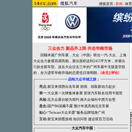
搜狐首页
-
新闻
-
体育
三众合力 新品齐上阵 共击华南市场
回顾本届广州车展，大众（中国）联合一汽-大众、上海
大众合力参展高调亮相，展出面积达到2415平方米，并展出
21款全新车型。这在大众过去三年的广州车展中无疑是空前
的，全力进军华南市场的态度也日渐明朗。
[全文]
[
评论
]
品味大众羊城之旅
：
·
亮点:
新宝来强势出击车展
劲情、劲取新动力起步
·
第一:
大众第一次牌集体参展
首张汽车联名信用卡面世
·
风格:
北大众展台较为简约 南大众倾向中西方合璧
·
悬念:
国产B6深藏不露 预计年底亮相北京车展
·
贴心:
“Techcare大众关爱”服务品牌现身广州
·
互动:
新宝来拼图游戏 知识问答 捷达双百万活动
大众汽车中国：