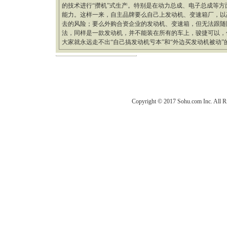
的技术进行“攒机”式生产。特别是在动力总成、电子总成等
能力。这样一来，自主品牌要么自己上发动机、变速箱厂，以
去的风险；要么外购合资企业的发动机、变速箱，但无法跟随
法，同样是一款发动机，并不能装在所有的车上，骏捷可以，
大家就永远走不出“自己搞发动机亏本”和“外边买发动机被动”的
Copyright © 2017 Sohu.com Inc. Al