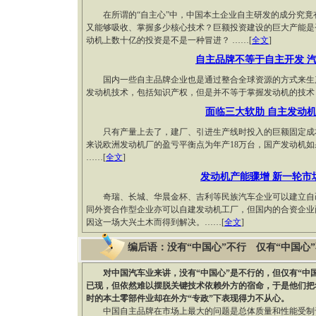
在所谓的“自主心”中，中国本土企业自主研发的成分究竟有
又能够吸收、掌握多少核心技术？巨额投资建设的巨大产能是
动机上数十亿的投资是不是一种冒进？ ……[
全文
]
自主品牌不等于自主开发 
国内一些自主品牌企业也是通过整合全球资源的方式来生产
发动机技术，包括知识产权，但是并不等于掌握发动机的技术
面临三大软肋 自主发动
只有产量上去了，建厂、引进生产线时投入的巨额固定成本
来说欧洲发动机厂的盈亏平衡点为年产18万台，国产发动机如
……[
全文
]
发动机产能骤增 新一轮市
奇瑞、长城、华晨金杯、吉利等民族汽车企业可以建立自己
同外资合作型企业亦可以自建发动机工厂，但国内的合资企业
因这一场大兴土木而得到解决。……[
全文
]
编后语：没有“中国心”不行 仅有“中国心
对中国汽车业来讲，没有“中国心”是不行的，但仅有“中
已现，但依然难以摆脱关键技术依赖外方的宿命，于是他们把
时的本土零部件业却在外方“专政”下表现得力不从心。
中国自主品牌在市场上最大的问题是总体质量和性能受制于