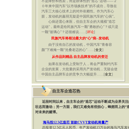
不是降价和热卖，而是群体性的“造芯”运动——２
０年来中国汽车“以市场换技术”的不成功，导致在
汽车三大核心技术上的对外依赖性。作为汽车心
脏，发动机的羸弱无疑是中国民族汽车的“心病”。
心病还需心来医，但自主车企的大规模“造芯
运动”，最终是给民族汽车一颗“勇敢的心”？或只是
一颗“玻璃心”？还很难说……[
评论
]
民族汽车将根治最大的“心”病--发动机
由于没有自己的发动机，中国汽车“青春容
颜”下难掩一颗“沧桑老迈的心”……[
全文
]
从作品到精品 自主品牌发动机的变迁
如果在发动机上受制于人，将会严重制约汽车
企业的发展，大批量的采用共产发动机，无疑会使
中国自主品牌车企的竞争力大幅提升……[
全文
]
自主车企造芯热
近段时间以来，自主车企的“造芯”运动不断成为业界关
壮志而激动；另一方面，我们又难免有些担心，蜂拥而上的“
对未来的赌博。
海马投12.5亿造芯 首款CVVT发动机将量产
总投资12.5亿元人民币、年产发动机15万台的海马汽车