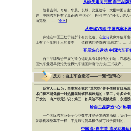
从缺失走向完整 自主品牌
随着吉利、奇瑞、华晨、长城、比亚迪等一大批中国自主汽
造，中国汽车拥有了真正的“中国心”，挥别“空心”时代，进
向完整。 ……[
全文
]
从奇瑞V5始 中国汽车不再
奔驰在中国正处于前所未有的低迷。在
宝马
就像海信开发
上有了不受制于人的资本——值得我们骄傲的“民族芯”。……[
开展造心运动 中国汽车开
自主品牌纷纷开展的造心运动具有划时代的影响，它标志着
国汽车业迟早要沦为世界汽车强国附庸”的说法正式破产。……
反方：自主车企造芯——一颗“玻璃心”
反方人士认为，自主车企掀起“造芯热”并不值得盲目乐
术门槛不是凭借一时热情就能够轻易跨越的；第二，许多企业
开发的，有产权无知识；第三，如果达不到规模效应，永远没
给自主品牌造“心”热
一个国际汽车巨头至少花数年才能研发的发动机，我们一个
发动机和整车不一样，不是通过简单模仿就可以学得到的。…
中国造≠自主造 造发动机运