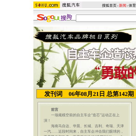
搜狐首页
-
新闻
-
体育
发刊词
06年08月21日 总第142
前言
一场规模空前的自主车企“造芯”运动正在上
演！
海南马自达、华晨、长城、吉利、奇瑞、天津
一汽……近段时间来，自主车企冲击我们眼球的，