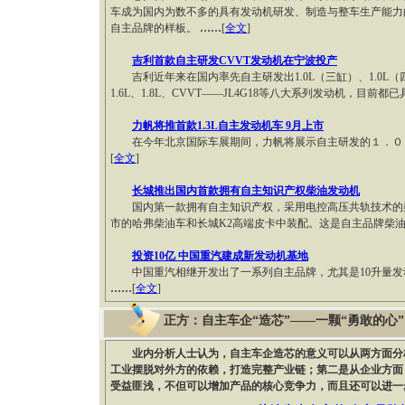
车成为国内为数不多的具有发动机研发、制造与整车生产能力
自主品牌的样板。
……
[
全文
]
吉利首款自主研发CVVT发动机在宁波投产
吉利近年来在国内率先自主研发出1.0L（三缸）、1.0L（四缸）、
1.6L、1.8L、CVVT——JL4G18等八大系列发动机，目前
力帆将推首款1.3L自主发动机车 9月上市
在今年北京国际车展期间，力帆将展示自主研发的１．０
[
全文
]
长城推出国内首款拥有自主知识产权柴油发动机
国内第一款拥有自主知识产权，采用电控高压共轨技术的柴
市的哈弗柴油车和长城K2高端皮卡中装配。这是自主品牌柴
投资10亿 中国重汽建成新发动机基地
中国重汽相继开发出了一系列自主品牌，尤其是10升量
……
[
全文
]
正方：自主车企“造芯”——一颗“勇敢的心”
业内分析人士认为，自主车企造芯的意义可以从两方面分
工业摆脱对外方的依赖，打造完整产业链；第二是从企业方面
受益匪浅，不但可以增加产品的核心竞争力，而且还可以进一