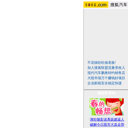
不花钱轻松做老板!
加入搜索联盟流量变收入
现代汽车鹏奥特约销售店
大陆市场万个赚钱好项目
企业邮箱安全稳定快捷
图铃秀
彩铃
·
薄纱魅影迷离妩媚逼人
·
破解今日股市大盘走势