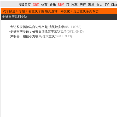
搜狐首页
-
新闻
-
体育
-
娱乐
-
财经
-
IT
-
汽车
-
房产
-
家居
-
女人
-
TV
-
Chi
汽车频道
>
专题
>
看重庆车展 感受直辖十年变化
>
走进重庆系列专访
走进重庆系列专访
·
专访长安福特马自达邹文超 沈英铨实录
(06/11 09:52)
·
走进重庆专访：长安集团徐留平采访实录
(06/11 09:45)
·
尹明善：相信小力帆 相信大重庆
(06/11 09:43)