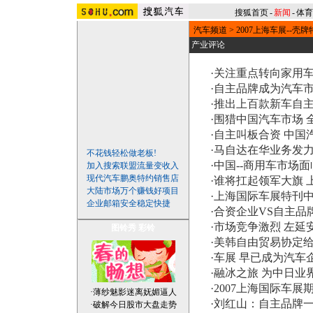
搜狐首页
-
新闻
-
体育
汽车频道
>
2007上海车展--壳牌
产业评论
·
关注重点转向家用车
·
自主品牌成为汽车市
·
推出上百款新车自主
·
围猎中国汽车市场 
·
自主叫板合资 中国
·
马自达在华业务发力
不花钱轻松做老板!
·
中国--商用车市场
加入搜索联盟流量变收入
现代汽车鹏奥特约销售店
·
谁将扛起领军大旗 
大陆市场万个赚钱好项目
·
上海国际车展特刊中
企业邮箱安全稳定快捷
·
合资企业VS自主品
·
市场竞争激烈 左延
图铃秀
彩铃
·
美韩自由贸易协定
·
车展 早已成为汽车
·
融冰之旅 为中日业
·
2007上海国际车展
·
薄纱魅影迷离妩媚逼人
·
刘红山：自主品牌
·
破解今日股市大盘走势