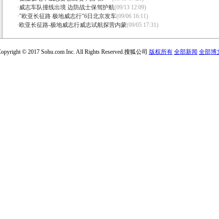
·
威志车队撞线出境 边防战士保驾护航
(09/13 12:09)
·
"欧亚长征路 极地威志行"6日北京发车
(09/06 16:11)
·
欧亚长征路-极地威志行威志试航探营内蒙
(09/05 17:31)
opyright © 2017 Sohu.com Inc. All Rights Reserved.搜狐公司
版权所有
全部新闻
全部博