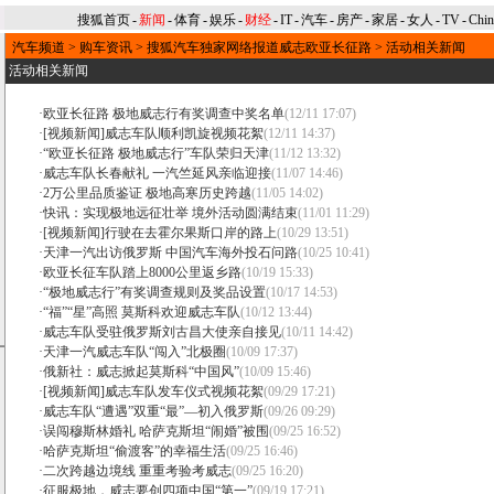
搜狐首页
-
新闻
-
体育
-
娱乐
-
财经
-
IT
-
汽车
-
房产
-
家居
-
女人
-
TV
-
Chi
汽车频道
>
购车资讯
>
搜狐汽车独家网络报道威志欧亚长征路
>
活动相关新闻
活动相关新闻
·
欧亚长征路 极地威志行有奖调查中奖名单
(12/11 17:07)
·
[视频新闻]威志车队顺利凯旋视频花絮
(12/11 14:37)
·
“欧亚长征路 极地威志行”车队荣归天津
(11/12 13:32)
·
威志车队长春献礼 一汽竺延风亲临迎接
(11/07 14:46)
·
2万公里品质鉴证 极地高寒历史跨越
(11/05 14:02)
·
快讯：实现极地远征壮举 境外活动圆满结束
(11/01 11:29)
·
[视频新闻]行驶在去霍尔果斯口岸的路上
(10/29 13:51)
·
天津一汽出访俄罗斯 中国汽车海外投石问路
(10/25 10:41)
·
欧亚长征车队踏上8000公里返乡路
(10/19 15:33)
·
“极地威志行”有奖调查规则及奖品设置
(10/17 14:53)
·
“福”“星”高照 莫斯科欢迎威志车队
(10/12 13:44)
·
威志车队受驻俄罗斯刘古昌大使亲自接见
(10/11 14:42)
·
天津一汽威志车队“闯入”北极圈
(10/09 17:37)
·
俄新社：威志掀起莫斯科“中国风”
(10/09 15:46)
·
[视频新闻]威志车队发车仪式视频花絮
(09/29 17:21)
·
威志车队“遭遇”双重“最”—初入俄罗斯
(09/26 09:29)
·
误闯穆斯林婚礼 哈萨克斯坦“闹婚”被围
(09/25 16:52)
·
哈萨克斯坦“偷渡客”的幸福生活
(09/25 16:46)
·
二次跨越边境线 重重考验考威志
(09/25 16:20)
·
征服极地，威志要创四项中国“第一”
(09/19 17:21)