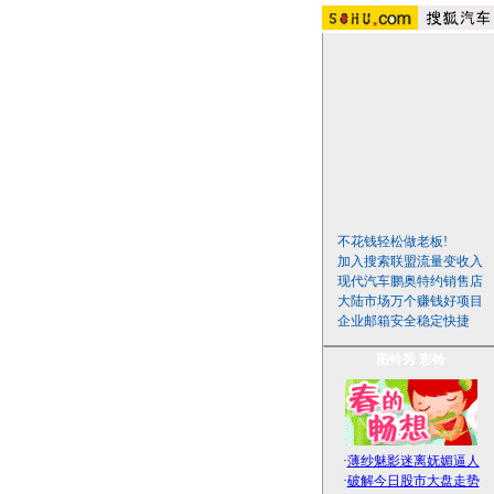
不花钱轻松做老板!
加入搜索联盟流量变收入
现代汽车鹏奥特约销售店
大陆市场万个赚钱好项目
企业邮箱安全稳定快捷
图铃秀
彩铃
·
薄纱魅影迷离妩媚逼人
·
破解今日股市大盘走势