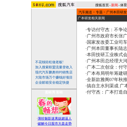
搜狐首页
-
新闻
-
体育
汽车频道
>
专题
>
广州本田研发
广本研发相关新闻
·
专访付守杰：不争
·
广州市政府市长张
·
国家发改委工业司
·
广州本田董事长陆
·
本田技研工业株式
·
广州本田总经理大
不花钱轻松做老板!
·
广本二次创业：付
加入搜索联盟流量变收入
现代汽车鹏奥特约销售店
·
广本布局明年筹建
大陆市场万个赚钱好项目
·
全新款雅阁07年秋
企业邮箱安全稳定快捷
·
搞自主水到渠成 广
·
付守杰：广本打造
图铃秀
彩铃
·
薄纱魅影迷离妩媚逼人
·
破解今日股市大盘走势